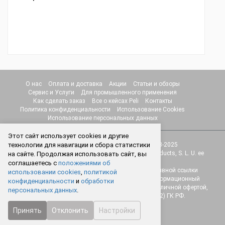
О нас
Оплата и доставка
Акции
Статьи и обзоры
Сервис и Услуги
Для промышленного применения
Как сделать заказ
Все о кейсах Peli
Контакты
Политика конфиденциальности
Использование Cookies
Использование персональных данных
Этот сайт использует cookies и другие
технологии для навигации и сбора статистики
© Интернет-магазин "Protect.Studio" 2018-2025
Товарные знаки принадлежат компании Peli Products, S. L. U. ее
на сайте. Продолжая использовать сайт, вы
основным, дочерним компаниям.
соглашаетесь с
положениями об
Перепечатка любых материалов сайта без активной ссылки
использовании cookies
,
политикой
запрещена! Веб-сайт носит исключительно информационный
конфиденциальности
и
обработки
характер и ни при каких условиях не является публичной офертой,
персональных данных
.
определяемой положениями Статьи 437 (2) ГК РФ.
Принять
Отклонить
Настройки