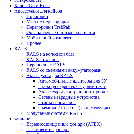
Микрокейсы
Кейсы Go и Ruck
Аксессуары для кейсов
Поропласт
Мягкие перегородки
Перегородки TrekPak
Органайзеры / системы хранения
Мобильный комплект
Прочее
RALS
RALS на колесной базе
RALS-штативы
Переносные RALS
RALS со съемными аккумуляторами
Аксессуары для RALS
Автомобильные адаптеры для ЗУ
Провода / адаптеры / удлинители
Аксессуары для транспортировки
Сетевые зарядные устройства
Стойки / штативы
Съемные (запасные) аккумуляторы
Модульные системы RALS
Фонари
Взрывозащищенные фонари (ATEX)
Тактические фонари