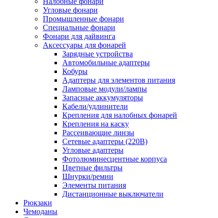
Налобные фонари
Угловые фонари
Промышленные фонари
Специальные фонари
Фонари для дайвинга
Аксессуары для фонарей
Зарядные устройства
Автомобильные адаптеры
Кобуры
Адаптеры для элементов питания
Ламповые модули/лампы
Запасные аккумуляторы
Кабели/удлинители
Крепления для налобных фонарей
Крепления на каску
Рассеивающие линзы
Сетевые адаптеры (220В)
Угловые адаптеры
Фотолюминесцентные корпуса
Цветные фильтры
Шнурки/ремни
Элементы питания
Дистанционные выключатели
Рюкзаки
Чемоданы