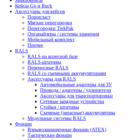
Микрокейсы
Кейсы Go и Ruck
Аксессуары для кейсов
Поропласт
Мягкие перегородки
Перегородки TrekPak
Органайзеры / системы хранения
Мобильный комплект
Прочее
RALS
RALS на колесной базе
RALS-штативы
Переносные RALS
RALS со съемными аккумуляторами
Аксессуары для RALS
Автомобильные адаптеры для ЗУ
Провода / адаптеры / удлинители
Аксессуары для транспортировки
Сетевые зарядные устройства
Стойки / штативы
Съемные (запасные) аккумуляторы
Модульные системы RALS
Фонари
Взрывозащищенные фонари (ATEX)
Тактические фонари