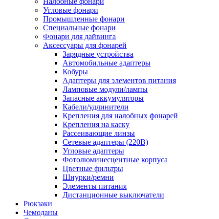
Налобные фонари
Угловые фонари
Промышленные фонари
Специальные фонари
Фонари для дайвинга
Аксессуары для фонарей
Зарядные устройства
Автомобильные адаптеры
Кобуры
Адаптеры для элементов питания
Ламповые модули/лампы
Запасные аккумуляторы
Кабели/удлинители
Крепления для налобных фонарей
Крепления на каску
Рассеивающие линзы
Сетевые адаптеры (220В)
Угловые адаптеры
Фотолюминесцентные корпуса
Цветные фильтры
Шнурки/ремни
Элементы питания
Дистанционные выключатели
Рюкзаки
Чемоданы