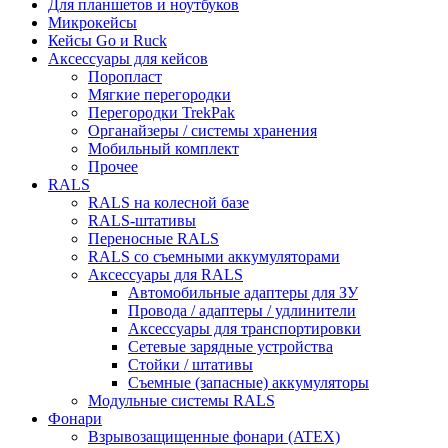
Для планшетов и ноутбуков
Микрокейсы
Кейсы Go и Ruck
Аксессуары для кейсов
Поропласт
Мягкие перегородки
Перегородки TrekPak
Органайзеры / системы хранения
Мобильный комплект
Прочее
RALS
RALS на колесной базе
RALS-штативы
Переносные RALS
RALS со съемными аккумуляторами
Аксессуары для RALS
Автомобильные адаптеры для ЗУ
Провода / адаптеры / удлинители
Аксессуары для транспортировки
Сетевые зарядные устройства
Стойки / штативы
Съемные (запасные) аккумуляторы
Модульные системы RALS
Фонари
Взрывозащищенные фонари (ATEX)