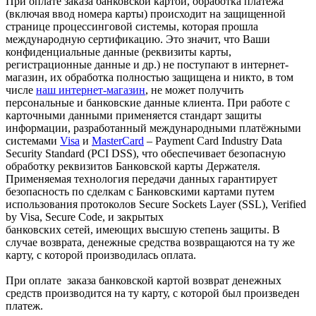
При оплате заказа банковской картой, обработка платежа
(включая ввод номера карты) происходит на защищенной
странице процессинговой системы, которая прошла
международную сертификацию. Это значит, что Ваши
конфиденциальные данные (реквизиты карты,
регистрационные данные и др.) не поступают в интернет-
магазин, их обработка полностью защищена и никто, в том
числе
наш интернет-магазин
, не может получить
персональные и банковские данные клиента. При работе с
карточными данными применяется стандарт защиты
информации, разработанный международными платёжными
системами
Visa
и
MasterCard
– Payment Card Industry Data
Security Standard (PCI DSS), что обеспечивает безопасную
обработку реквизитов Банковской карты Держателя.
Применяемая технология передачи данных гарантирует
безопасность по сделкам с Банковскими картами путем
использования протоколов Secure Sockets Layer (SSL), Verified
by Visa, Secure Code, и закрытых
банковских сетей, имеющих высшую степень защиты. В
случае возврата, денежные средства возвращаются на ту же
карту, с которой производилась оплата.
При оплате заказа банковской картой возврат денежных
средств производится на ту карту, с которой был произведен
платеж.