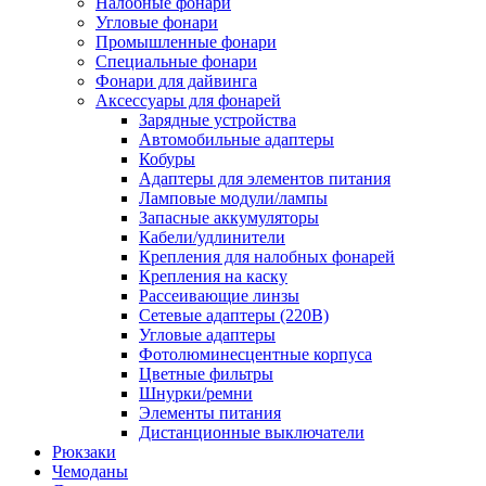
Налобные фонари
Угловые фонари
Промышленные фонари
Специальные фонари
Фонари для дайвинга
Аксессуары для фонарей
Зарядные устройства
Автомобильные адаптеры
Кобуры
Адаптеры для элементов питания
Ламповые модули/лампы
Запасные аккумуляторы
Кабели/удлинители
Крепления для налобных фонарей
Крепления на каску
Рассеивающие линзы
Сетевые адаптеры (220В)
Угловые адаптеры
Фотолюминесцентные корпуса
Цветные фильтры
Шнурки/ремни
Элементы питания
Дистанционные выключатели
Рюкзаки
Чемоданы