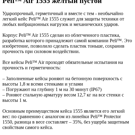
Peli™ Air 1555 желтый пустой
Ударопрочный, герметичный и вместе с тем - необычайно
легкий кейс Peli™ Air 1555 служит для защиты техники от
любых вибрационных нагрузок и механических ударов.
Корпус Peli™ Air 1555 сделан из облегченного пластика,
разработка которого принадлежит самой компании Peli™. Это
изобретение, позволило сделать пластик тоньше, сохранив
прочность при силовом воздействии.
Все кейсы Peli™ Air проходят обязательные испытания на
прочность и герметичность:
– Заполненные кейсы роняют на бетонную поверхность с
высоты 1,8 м всеми стенками и углами
– Погружают на глубину 1 м на 30 минут (IP67)
– Роняют стальную арматуру весом 12,7 кг на все стенки с
высоты 1 м.
Основным преимуществом кейса 1555 является его легкий
вес: по сравнению с аналогом из линейки Peli™ Protector
1550, разница в весе составляет – 35%, без ущерба защитным
свойствам самого кейса.