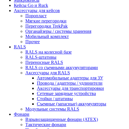
Микрокейсы
Кейсы Go и Ruck
Аксессуары для кейсов
Поропласт
Мягкие перегородки
Перегородки TrekPak
Органайзеры / системы хранения
Мобильный комплект
Прочее
RALS
RALS на колесной базе
RALS-штативы
Переносные RALS
RALS со съемными аккумуляторами
Аксессуары для RALS
Автомобильные адаптеры для ЗУ
Провода / адаптеры / удлинители
Аксессуары для транспортировки
Сетевые зарядные устройства
Стойки / штативы
Съемные (запасные) аккумуляторы
Модульные системы RALS
Фонари
Взрывозащищенные фонари (ATEX)
Тактические фонари