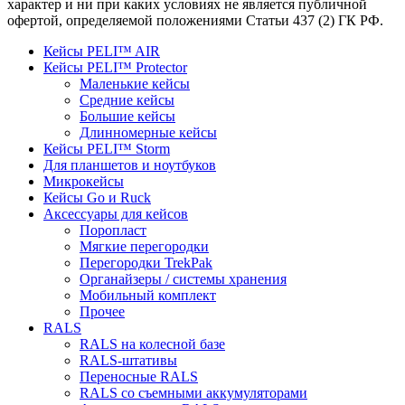
характер и ни при каких условиях не является публичной
офертой, определяемой положениями Статьи 437 (2) ГК РФ.
Кейсы PELI™ AIR
Кейсы PELI™ Protector
Маленькие кейсы
Средние кейсы
Большие кейсы
Длинномерные кейсы
Кейсы PELI™ Storm
Для планшетов и ноутбуков
Микрокейсы
Кейсы Go и Ruck
Аксессуары для кейсов
Поропласт
Мягкие перегородки
Перегородки TrekPak
Органайзеры / системы хранения
Мобильный комплект
Прочее
RALS
RALS на колесной базе
RALS-штативы
Переносные RALS
RALS со съемными аккумуляторами