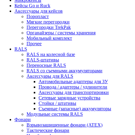
Микрокейсы
Кейсы Go и Ruck
Аксессуары для кейсов
Поропласт
Мягкие перегородки
Перегородки TrekPak
Органайзеры / системы хранения
Мобильный комплект
Прочее
RALS
RALS на колесной базе
RALS-штативы
Переносные RALS
RALS со съемными аккумуляторами
Аксессуары для RALS
Автомобильные адаптеры для ЗУ
Провода / адаптеры / удлинители
Аксессуары для транспортировки
Сетевые зарядные устройства
Стойки / штативы
Съемные (запасные) аккумуляторы
Модульные системы RALS
Фонари
Взрывозащищенные фонари (ATEX)
Тактические фонари