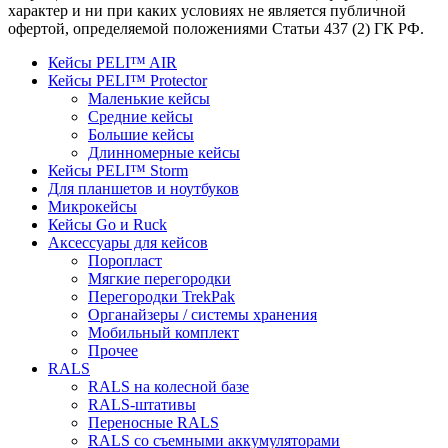
характер и ни при каких условиях не является публичной
офертой, определяемой положениями Статьи 437 (2) ГК РФ.
Кейсы PELI™ AIR
Кейсы PELI™ Protector
Маленькие кейсы
Средние кейсы
Большие кейсы
Длинномерные кейсы
Кейсы PELI™ Storm
Для планшетов и ноутбуков
Микрокейсы
Кейсы Go и Ruck
Аксессуары для кейсов
Поропласт
Мягкие перегородки
Перегородки TrekPak
Органайзеры / системы хранения
Мобильный комплект
Прочее
RALS
RALS на колесной базе
RALS-штативы
Переносные RALS
RALS со съемными аккумуляторами