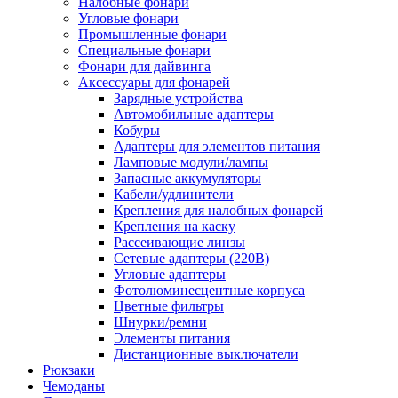
Налобные фонари
Угловые фонари
Промышленные фонари
Специальные фонари
Фонари для дайвинга
Аксессуары для фонарей
Зарядные устройства
Автомобильные адаптеры
Кобуры
Адаптеры для элементов питания
Ламповые модули/лампы
Запасные аккумуляторы
Кабели/удлинители
Крепления для налобных фонарей
Крепления на каску
Рассеивающие линзы
Сетевые адаптеры (220В)
Угловые адаптеры
Фотолюминесцентные корпуса
Цветные фильтры
Шнурки/ремни
Элементы питания
Дистанционные выключатели
Рюкзаки
Чемоданы