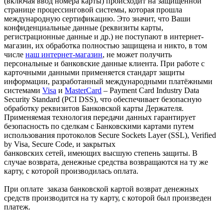
(включая ввод номера карты) происходит на защищенной
странице процессинговой системы, которая прошла
международную сертификацию. Это значит, что Ваши
конфиденциальные данные (реквизиты карты,
регистрационные данные и др.) не поступают в интернет-
магазин, их обработка полностью защищена и никто, в том
числе
наш интернет-магазин
, не может получить
персональные и банковские данные клиента. При работе с
карточными данными применяется стандарт защиты
информации, разработанный международными платёжными
системами
Visa
и
MasterCard
– Payment Card Industry Data
Security Standard (PCI DSS), что обеспечивает безопасную
обработку реквизитов Банковской карты Держателя.
Применяемая технология передачи данных гарантирует
безопасность по сделкам с Банковскими картами путем
использования протоколов Secure Sockets Layer (SSL), Verified
by Visa, Secure Code, и закрытых
банковских сетей, имеющих высшую степень защиты. В
случае возврата, денежные средства возвращаются на ту же
карту, с которой производилась оплата.
При оплате заказа банковской картой возврат денежных
средств производится на ту карту, с которой был произведен
платеж.