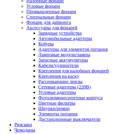
Налобные фонари
Угловые фонари
Промышленные фонари
Специальные фонари
Фонари для дайвинга
Аксессуары для фонарей
Зарядные устройства
Автомобильные адаптеры
Кобуры
Адаптеры для элементов питания
Ламповые модули/лампы
Запасные аккумуляторы
Кабели/удлинители
Крепления для налобных фонарей
Крепления на каску
Рассеивающие линзы
Сетевые адаптеры (220В)
Угловые адаптеры
Фотолюминесцентные корпуса
Цветные фильтры
Шнурки/ремни
Элементы питания
Дистанционные выключатели
Рюкзаки
Чемоданы