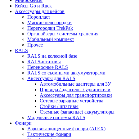
Микрокейсы
Кейсы Go и Ruck
Аксессуары для кейсов
Поропласт
Мягкие перегородки
Перегородки TrekPak
Органайзеры / системы хранения
Мобильный комплект
Прочее
RALS
RALS на колесной базе
RALS-штативы
Переносные RALS
RALS со съемными аккумуляторами
Аксессуары для RALS
Автомобильные адаптеры для ЗУ
Провода / адаптеры / удлинители
Аксессуары для транспортировки
Сетевые зарядные устройства
Стойки / штативы
Съемные (запасные) аккумуляторы
Модульные системы RALS
Фонари
Взрывозащищенные фонари (ATEX)
Тактические фонари