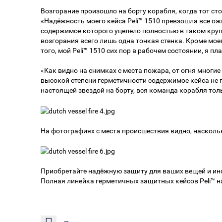
Возгорание произошло на борту корабля, когда тот ст
«Надёжность моего кейса Peli™ 1510 превзошла все ож
содержимое которого уцелело полностью в таком крупно
возгорания всего лишь одна тонкая стенка. Кроме моег
того, мой Peli™ 1510 сих пор в рабочем состоянии, я п
«Как видно на снимках с места пожара, от огня многие
высокой степени герметичности содержимое кейса не п
настоящей звездой на борту, вся команда корабля толь
На фотографиях с места происшествия видно, наскольк
Приобретайте надёжную защиту для ваших вещей и инс
Полная линейка герметичных защитных кейсов Peli™ н