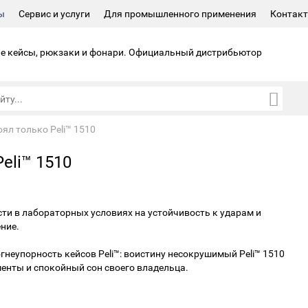
ы
Сервис и услуги
Для промышленного применения
Контак
 кейсы, рюкзаки и фонари.
Официальный дистрибьютор
оял только Peli™ 1510
eli™ 1510
ти в лабораторных условиях на устойчивость к ударам и
ние.
 огнеупорность кейсов Peli™: воистину несокрушимый Peli™ 1510
енты и спокойный сон своего владельца.