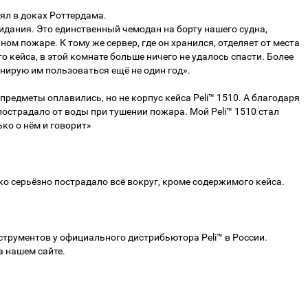
оял в доках Роттердама.
идания. Это единственный чемодан на борту нашего судна,
м пожаре. К тому же сервер, где он хранился, отделяет от места
о кейса, в этой комнате больше ничего не удалось спасти. Более
ланирую им пользоваться ещё не один год».
 предметы оплавились, но не корпус кейса Peli™ 1510. А благодаря
острадало от воды при тушении пожара. Мой Peli™ 1510 стал
ко о нём и говорит»
о серьёзно пострадало всё вокруг, кроме содержимого кейса.
трументов у официального дистрибьютора Peli™ в России.
а нашем сайте.