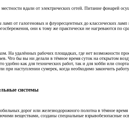
местности вдали от электрических сетей. Питание фонарей осущ
ламп от галогеновых и флуоресцентных до классических ламп 
госбережения, они к тому же практически не нагреваются по с
м. На удалённых рабочих площадках, где нет возможности прос
аев. Что бы вы ни делали в тёмное время суток на открытом воз
то удобно как для технических работ, так и для хобби или спор
ли при наступлении сумерек, когда необходимо закончить работу
ельные системы
мобильных дорог или железнодорожного полотна в тёмное врем
орючими веществами, созданы специальные взрывобезопасные ос