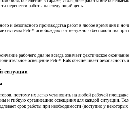
томобиля, освещение в гараже, столярные работы вне освещаем
сти перенести работы на следующий день.
ого и безопасного производства работ в любое время дня и ноч
ые системы Peli™ освобождают от ненужного беспокойства при 
ончание рабочего дня не всегда означает фактическое окончани
олнительное освещение Peli™ Rals обеспечивает безопасность и
й ситуации
ы
торов, поэтому их легко установить на любой рабочей площадке
ены и гибкую организацию освещения для каждой ситуации. Тел
длевает срок работы при необходимости (доступно у некоторых 