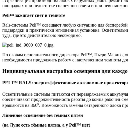
- Организация производства любых наружных работ: ремонт ав
площадках при недостатке солнечного света и при невозможно
Peli™ зажигает свет в темноте
Rals-системы Peli™ освещают любую ситуацию для бесперебойн
подзарядки и практически мгновенная установка. Осветительн
туда, где это действительно необходимо.
По словам исполнительного директора Peli™, Пьеро Мариго, ок
необходимости продолжить работу с наступлением темноты доп
Индивидуальная настройка освещения для каждо
PELI™ RALS: энергоэффективные автономные прожектор
Осветительные системы питаются от перезаряжаемых аккумуля
обеспечивают продолжительность работы до конца рабочей см
вращаются на 360⁰. Возможность замены батарейного блока про
Линейное освещение без тёмных пятен
(на Луне есть тёмные пятна, а у Peli™ нет)