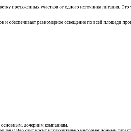
етку протяженных участков от одного источника питания. Это у
в и обеспечивает равномерное освещение по всей площади прои
ее основным, дочерним компаниям.
рещена! Веб-сайт носит исключительно информационный характе