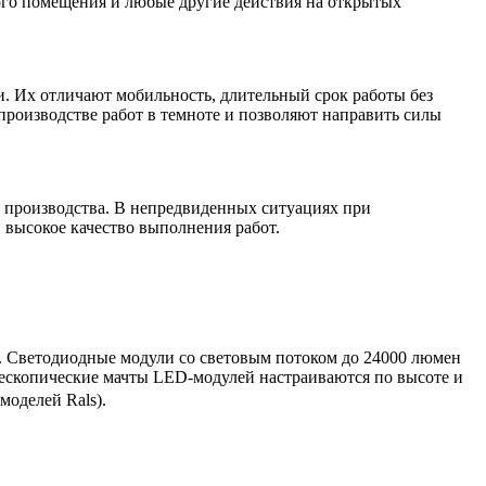
ого помещения и любые другие действия на открытых
и. Их отличают мобильность, длительный срок работы без
производстве работ в темноте и позволяют направить силы
е производства. В непредвиденных ситуациях при
 высокое качество выполнения работ.
. Светодиодные модули со световым потоком до 24000 люмен
ескопические мачты LED-модулей настраиваются по высоте и
моделей Rals).