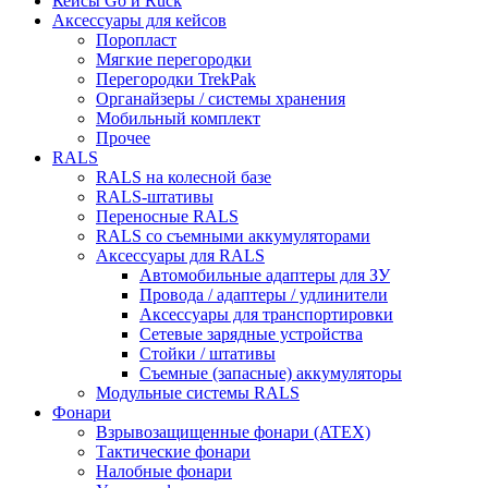
Кейсы Go и Ruck
Аксессуары для кейсов
Поропласт
Мягкие перегородки
Перегородки TrekPak
Органайзеры / системы хранения
Мобильный комплект
Прочее
RALS
RALS на колесной базе
RALS-штативы
Переносные RALS
RALS со съемными аккумуляторами
Аксессуары для RALS
Автомобильные адаптеры для ЗУ
Провода / адаптеры / удлинители
Аксессуары для транспортировки
Сетевые зарядные устройства
Стойки / штативы
Съемные (запасные) аккумуляторы
Модульные системы RALS
Фонари
Взрывозащищенные фонари (ATEX)
Тактические фонари
Налобные фонари