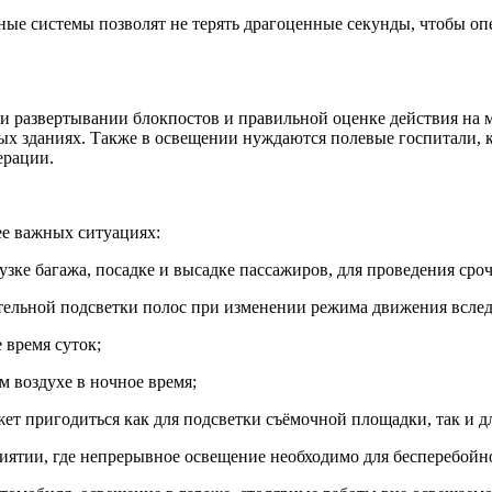
ые системы позволят не терять драгоценные секунды, чтобы оп
 развертывании блокпостов и правильной оценке действия на м
х зданиях. Также в освещении нуждаются полевые госпитали, 
ерации.
ее важных ситуациях:
рузке багажа, посадке и высадке пассажиров, для проведения ср
ительной подсветки полос при изменении режима движения всле
 время суток;
 воздухе в ночное время;
ет пригодиться как для подсветки съёмочной площадки, так и д
иятии, где непрерывное освещение необходимо для бесперебойно