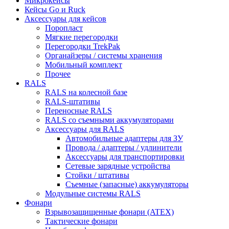
Микрокейсы
Кейсы Go и Ruck
Аксессуары для кейсов
Поропласт
Мягкие перегородки
Перегородки TrekPak
Органайзеры / системы хранения
Мобильный комплект
Прочее
RALS
RALS на колесной базе
RALS-штативы
Переносные RALS
RALS со съемными аккумуляторами
Аксессуары для RALS
Автомобильные адаптеры для ЗУ
Провода / адаптеры / удлинители
Аксессуары для транспортировки
Сетевые зарядные устройства
Стойки / штативы
Съемные (запасные) аккумуляторы
Модульные системы RALS
Фонари
Взрывозащищенные фонари (ATEX)
Тактические фонари