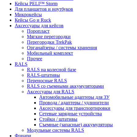
Кейсы PELI™ Storm
Для планшетов и ноутбуков
Микрокейсы
Кейсы Go и Ruck
Аксессуары для кейсов
Поропласт
Мягкие перегородки
Перегородки TrekPak
Органайзеры / системы хранения
Мобильный комплект
Прочее
RALS
RALS на колесной базе
RALS-штативы
Переносные RALS
RALS со съемными аккумуляторами
Аксессуары для RALS
Автомобильные адаптеры для ЗУ
Провода / адаптеры / удлинители
Аксессуары для транспортировки
Сетевые зарядные устройства
Стойки / штативы
Съемные (запасные) аккумуляторы
Модульные системы RALS
Фонари