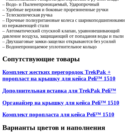
– Водо- и Пыленепроницаемый, Ударопрочный
– Удобные верхняя и боковые прорезиненные ручки
– Телескопическая ручка
– Прочные полиуритановые колеса с шарикоподшипниками
из нержавеющей стали
– Автоматический спускной клапан, уравновешивающий
давление воздуха, защищающий от попадания воды и пыли
– Двухшаговые замки-защелки открываются без усилий
– Водонепроницаемое уплотнительное кольцо
Сопутствующие товары
Комплект жестких перегородок TrekPak +
поропласт на крышку для кейса Peli™ 1510
Дополнительная вставка для TrekPak Peli™
Органайзер на крышку для кейса Peli™ 1510
Комплект поропласта для кейса Peli™ 1510
Варианты цветов и наполнения