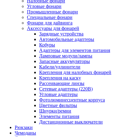
Налобные фонари
Угловые фонари
Промышленные фонари
Специальные фонари
Фонари для дайвинга
Аксессуары для фонарей
Зарядные устройства
Автомобильные адаптеры
Кобуры
Адаптеры для элементов питания
Ламповые модули/лампы
Запасные аккумуляторы
Кабели/удлинители
Крепления для налобных фонарей
Крепления на каску
Рассеивающие линзы
Сетевые адаптеры (220В)
Угловые адаптеры
Фотолюминесцентные корпуса
Цветные фильтры
Шнурки/ремни
Элементы питания
Дистанционные выключатели
Рюкзаки
Чемоданы