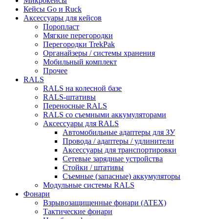
Микрокейсы
Кейсы Go и Ruck
Аксессуары для кейсов
Поропласт
Мягкие перегородки
Перегородки TrekPak
Органайзеры / системы хранения
Мобильный комплект
Прочее
RALS
RALS на колесной базе
RALS-штативы
Переносные RALS
RALS со съемными аккумуляторами
Аксессуары для RALS
Автомобильные адаптеры для ЗУ
Провода / адаптеры / удлинители
Аксессуары для транспортировки
Сетевые зарядные устройства
Стойки / штативы
Съемные (запасные) аккумуляторы
Модульные системы RALS
Фонари
Взрывозащищенные фонари (ATEX)
Тактические фонари