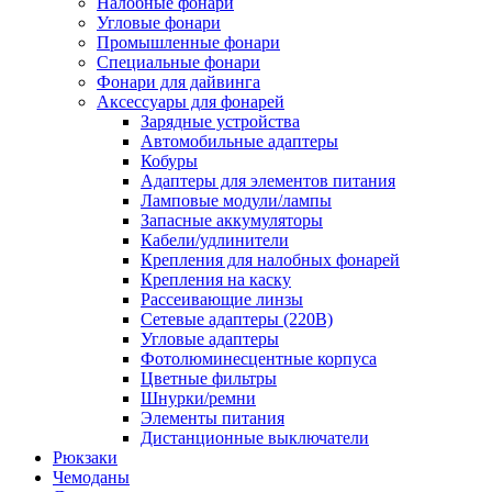
Налобные фонари
Угловые фонари
Промышленные фонари
Специальные фонари
Фонари для дайвинга
Аксессуары для фонарей
Зарядные устройства
Автомобильные адаптеры
Кобуры
Адаптеры для элементов питания
Ламповые модули/лампы
Запасные аккумуляторы
Кабели/удлинители
Крепления для налобных фонарей
Крепления на каску
Рассеивающие линзы
Сетевые адаптеры (220В)
Угловые адаптеры
Фотолюминесцентные корпуса
Цветные фильтры
Шнурки/ремни
Элементы питания
Дистанционные выключатели
Рюкзаки
Чемоданы