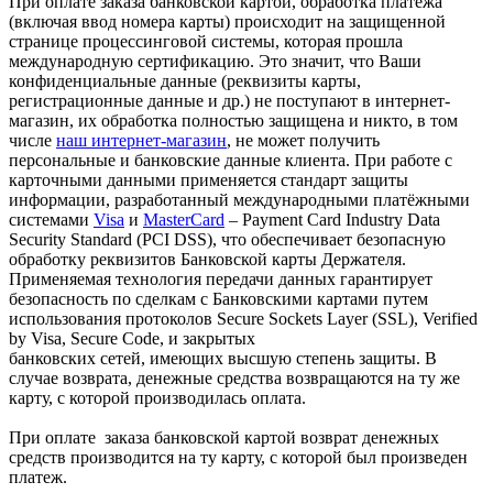
При оплате заказа банковской картой, обработка платежа
(включая ввод номера карты) происходит на защищенной
странице процессинговой системы, которая прошла
международную сертификацию. Это значит, что Ваши
конфиденциальные данные (реквизиты карты,
регистрационные данные и др.) не поступают в интернет-
магазин, их обработка полностью защищена и никто, в том
числе
наш интернет-магазин
, не может получить
персональные и банковские данные клиента. При работе с
карточными данными применяется стандарт защиты
информации, разработанный международными платёжными
системами
Visa
и
MasterCard
– Payment Card Industry Data
Security Standard (PCI DSS), что обеспечивает безопасную
обработку реквизитов Банковской карты Держателя.
Применяемая технология передачи данных гарантирует
безопасность по сделкам с Банковскими картами путем
использования протоколов Secure Sockets Layer (SSL), Verified
by Visa, Secure Code, и закрытых
банковских сетей, имеющих высшую степень защиты. В
случае возврата, денежные средства возвращаются на ту же
карту, с которой производилась оплата.
При оплате заказа банковской картой возврат денежных
средств производится на ту карту, с которой был произведен
платеж.