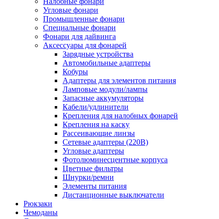
Налобные фонари
Угловые фонари
Промышленные фонари
Специальные фонари
Фонари для дайвинга
Аксессуары для фонарей
Зарядные устройства
Автомобильные адаптеры
Кобуры
Адаптеры для элементов питания
Ламповые модули/лампы
Запасные аккумуляторы
Кабели/удлинители
Крепления для налобных фонарей
Крепления на каску
Рассеивающие линзы
Сетевые адаптеры (220В)
Угловые адаптеры
Фотолюминесцентные корпуса
Цветные фильтры
Шнурки/ремни
Элементы питания
Дистанционные выключатели
Рюкзаки
Чемоданы