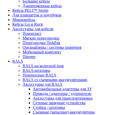
Большие кейсы
Длинномерные кейсы
Кейсы PELI™ Storm
Для планшетов и ноутбуков
Микрокейсы
Кейсы Go и Ruck
Аксессуары для кейсов
Поропласт
Мягкие перегородки
Перегородки TrekPak
Органайзеры / системы хранения
Мобильный комплект
Прочее
RALS
RALS на колесной базе
RALS-штативы
Переносные RALS
RALS со съемными аккумуляторами
Аксессуары для RALS
Автомобильные адаптеры для ЗУ
Провода / адаптеры / удлинители
Аксессуары для транспортировки
Сетевые зарядные устройства
Стойки / штативы
Съемные (запасные) аккумуляторы