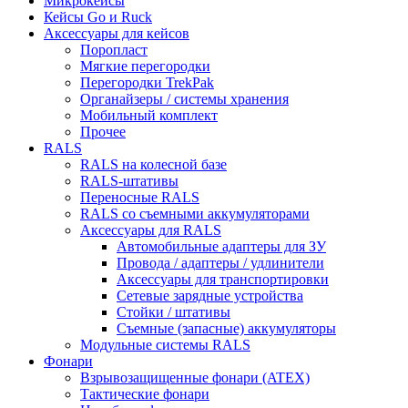
Микрокейсы
Кейсы Go и Ruck
Аксессуары для кейсов
Поропласт
Мягкие перегородки
Перегородки TrekPak
Органайзеры / системы хранения
Мобильный комплект
Прочее
RALS
RALS на колесной базе
RALS-штативы
Переносные RALS
RALS со съемными аккумуляторами
Аксессуары для RALS
Автомобильные адаптеры для ЗУ
Провода / адаптеры / удлинители
Аксессуары для транспортировки
Сетевые зарядные устройства
Стойки / штативы
Съемные (запасные) аккумуляторы
Модульные системы RALS
Фонари
Взрывозащищенные фонари (ATEX)
Тактические фонари