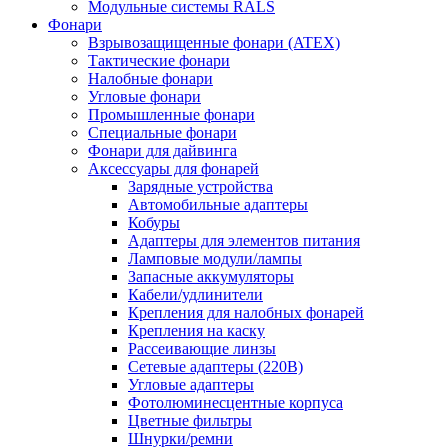
Модульные системы RALS
Фонари
Взрывозащищенные фонари (ATEX)
Тактические фонари
Налобные фонари
Угловые фонари
Промышленные фонари
Специальные фонари
Фонари для дайвинга
Аксессуары для фонарей
Зарядные устройства
Автомобильные адаптеры
Кобуры
Адаптеры для элементов питания
Ламповые модули/лампы
Запасные аккумуляторы
Кабели/удлинители
Крепления для налобных фонарей
Крепления на каску
Рассеивающие линзы
Сетевые адаптеры (220В)
Угловые адаптеры
Фотолюминесцентные корпуса
Цветные фильтры
Шнурки/ремни