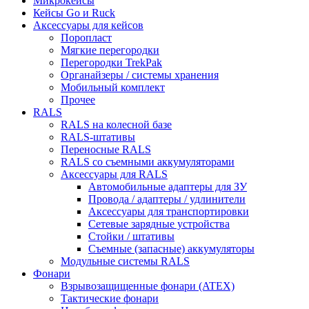
Микрокейсы
Кейсы Go и Ruck
Аксессуары для кейсов
Поропласт
Мягкие перегородки
Перегородки TrekPak
Органайзеры / системы хранения
Мобильный комплект
Прочее
RALS
RALS на колесной базе
RALS-штативы
Переносные RALS
RALS со съемными аккумуляторами
Аксессуары для RALS
Автомобильные адаптеры для ЗУ
Провода / адаптеры / удлинители
Аксессуары для транспортировки
Сетевые зарядные устройства
Стойки / штативы
Съемные (запасные) аккумуляторы
Модульные системы RALS
Фонари
Взрывозащищенные фонари (ATEX)
Тактические фонари