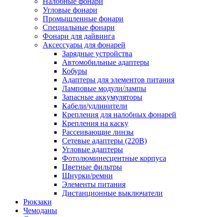
Налобные фонари
Угловые фонари
Промышленные фонари
Специальные фонари
Фонари для дайвинга
Аксессуары для фонарей
Зарядные устройства
Автомобильные адаптеры
Кобуры
Адаптеры для элементов питания
Ламповые модули/лампы
Запасные аккумуляторы
Кабели/удлинители
Крепления для налобных фонарей
Крепления на каску
Рассеивающие линзы
Сетевые адаптеры (220В)
Угловые адаптеры
Фотолюминесцентные корпуса
Цветные фильтры
Шнурки/ремни
Элементы питания
Дистанционные выключатели
Рюкзаки
Чемоданы