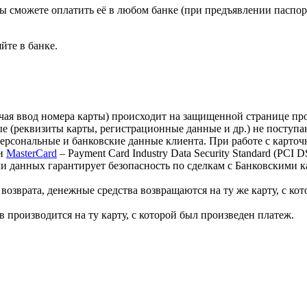
ы сможете оплатить её в любом банке (при предъявлении паспо
йте в банке.
лючая ввод номера карты) происходит на защищенной странице 
 (реквизиты карты, регистрационные данные и др.) не поступа
персональные и банковские данные клиента. При работе с карт
и
MasterCard
– Payment Card Industry Data Security Standard (PCI
 данных гарантирует безопасность по сделкам с Банковскими ка
озврата, денежные средства возвращаются на ту же карту, с кот
 производится на ту карту, с которой был произведен платеж.