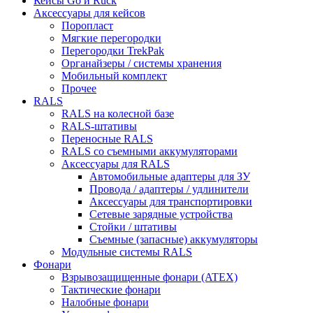
Кейсы Go и Ruck
Аксессуары для кейсов
Поропласт
Мягкие перегородки
Перегородки TrekPak
Органайзеры / системы хранения
Мобильный комплект
Прочее
RALS
RALS на колесной базе
RALS-штативы
Переносные RALS
RALS со съемными аккумуляторами
Аксессуары для RALS
Автомобильные адаптеры для ЗУ
Провода / адаптеры / удлинители
Аксессуары для транспортировки
Сетевые зарядные устройства
Стойки / штативы
Съемные (запасные) аккумуляторы
Модульные системы RALS
Фонари
Взрывозащищенные фонари (ATEX)
Тактические фонари
Налобные фонари