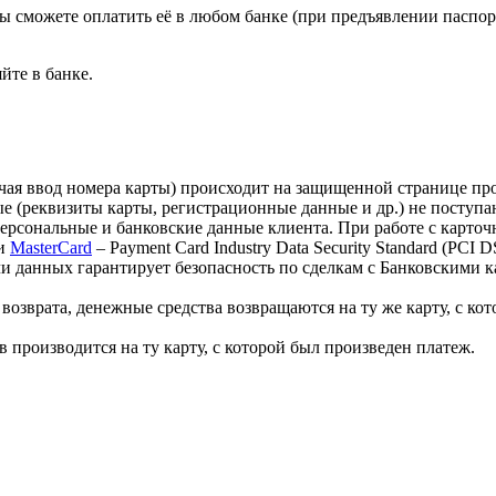
ы сможете оплатить её в любом банке (при предъявлении паспо
йте в банке.
лючая ввод номера карты) происходит на защищенной странице 
 (реквизиты карты, регистрационные данные и др.) не поступа
персональные и банковские данные клиента. При работе с карт
и
MasterCard
– Payment Card Industry Data Security Standard (PCI
 данных гарантирует безопасность по сделкам с Банковскими ка
озврата, денежные средства возвращаются на ту же карту, с кот
 производится на ту карту, с которой был произведен платеж.