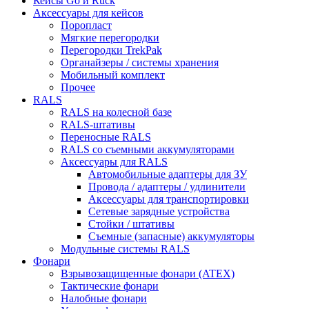
Кейсы Go и Ruck
Аксессуары для кейсов
Поропласт
Мягкие перегородки
Перегородки TrekPak
Органайзеры / системы хранения
Мобильный комплект
Прочее
RALS
RALS на колесной базе
RALS-штативы
Переносные RALS
RALS со съемными аккумуляторами
Аксессуары для RALS
Автомобильные адаптеры для ЗУ
Провода / адаптеры / удлинители
Аксессуары для транспортировки
Сетевые зарядные устройства
Стойки / штативы
Съемные (запасные) аккумуляторы
Модульные системы RALS
Фонари
Взрывозащищенные фонари (ATEX)
Тактические фонари
Налобные фонари