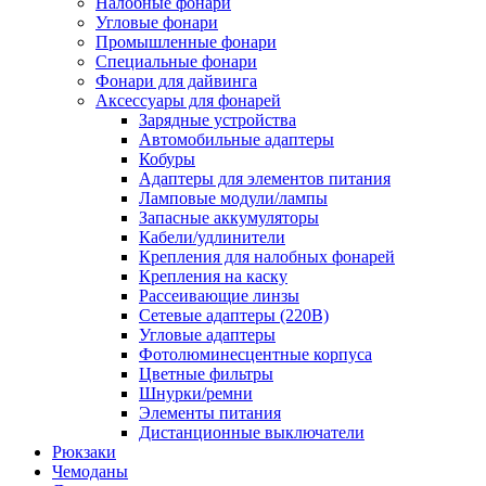
Налобные фонари
Угловые фонари
Промышленные фонари
Специальные фонари
Фонари для дайвинга
Аксессуары для фонарей
Зарядные устройства
Автомобильные адаптеры
Кобуры
Адаптеры для элементов питания
Ламповые модули/лампы
Запасные аккумуляторы
Кабели/удлинители
Крепления для налобных фонарей
Крепления на каску
Рассеивающие линзы
Сетевые адаптеры (220В)
Угловые адаптеры
Фотолюминесцентные корпуса
Цветные фильтры
Шнурки/ремни
Элементы питания
Дистанционные выключатели
Рюкзаки
Чемоданы