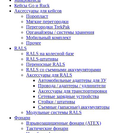
Микрокейсы
Кейсы Go и Ruck
Аксессуары для кейсов
Поропласт
Мягкие перегородки
Перегородки TrekPak
Органайзеры / системы хранения
Мобильный комплект
Прочее
RALS
RALS на колесной базе
RALS-штативы
Переносные RALS
RALS со съемными аккумуляторами
Аксессуары для RALS
Автомобильные адаптеры для ЗУ
Провода / адаптеры / удлинители
Аксессуары для транспортировки
Сетевые зарядные устройства
Стойки / штативы
Съемные (запасные) аккумуляторы
Модульные системы RALS
Фонари
Взрывозащищенные фонари (ATEX)
Тактические фонари