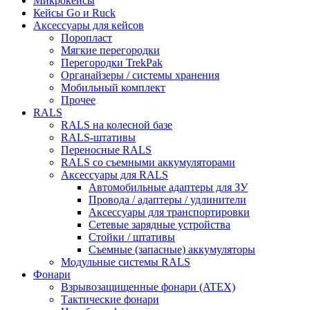
Микрокейсы
Кейсы Go и Ruck
Аксессуары для кейсов
Поропласт
Мягкие перегородки
Перегородки TrekPak
Органайзеры / системы хранения
Мобильный комплект
Прочее
RALS
RALS на колесной базе
RALS-штативы
Переносные RALS
RALS со съемными аккумуляторами
Аксессуары для RALS
Автомобильные адаптеры для ЗУ
Провода / адаптеры / удлинители
Аксессуары для транспортировки
Сетевые зарядные устройства
Стойки / штативы
Съемные (запасные) аккумуляторы
Модульные системы RALS
Фонари
Взрывозащищенные фонари (ATEX)
Тактические фонари