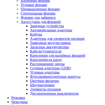
Налобные фонари
Угловые фонари
Промышленные фонари
Специальные фонари
Фонари для дайвинга
Аксессуары для фонарей
Зарядные устройства
Автомобильные адаптеры
Кобуры
Адаптеры для элементов питания
Ламповые модули/лампы
Запасные аккумуляторы
Кабели/удлинители
Крепления для налобных фонарей
Крепления на каску
Рассеивающие линзы
Сетевые адаптеры (220В)
Угловые адаптеры
Фотолюминесцентные корпуса
Цветные фильтры
Шнурки/ремни
Элементы питания
Дистанционные выключатели
Рюкзаки
Чемоданы