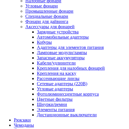
Налобные фонари
Угловые фонари
Промышленные фонари
Специальные фонари
Фонари для дайвинга
Аксессуары для фонарей
Зарядные устройства
Автомобильные адаптеры
Кобуры
Адаптеры для элементов питания
Ламповые модули/лампы
Запасные аккумуляторы
Кабели/удлинители
Крепления для налобных фонарей
Крепления на каску
Рассеивающие линзы
Сетевые адаптеры (220В)
Угловые адаптеры
Фотолюминесцентные корпуса
Цветные фильтры
Шнурки/ремни
Элементы питания
Дистанционные выключатели
Рюкзаки
Чемоданы