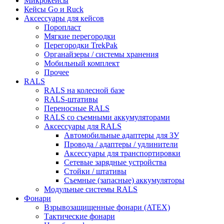
Микрокейсы
Кейсы Go и Ruck
Аксессуары для кейсов
Поропласт
Мягкие перегородки
Перегородки TrekPak
Органайзеры / системы хранения
Мобильный комплект
Прочее
RALS
RALS на колесной базе
RALS-штативы
Переносные RALS
RALS со съемными аккумуляторами
Аксессуары для RALS
Автомобильные адаптеры для ЗУ
Провода / адаптеры / удлинители
Аксессуары для транспортировки
Сетевые зарядные устройства
Стойки / штативы
Съемные (запасные) аккумуляторы
Модульные системы RALS
Фонари
Взрывозащищенные фонари (ATEX)
Тактические фонари