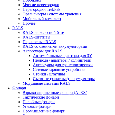
Поропласт
Мягкие перегородки
Перегородки TrekPak
Органайзеры / системы хранения
Мобильный комплект
Прочее
RALS
RALS на колесной базе
RALS-штативы
Переносные RALS
RALS со съемными аккумуляторами
Аксессуары для RALS
Автомобильные адаптеры для ЗУ
Провода / адаптеры / удлинители
Аксессуары для транспортировки
Сетевые зарядные устройства
Стойки / штативы
Съемные (запасные) аккумуляторы
Модульные системы RALS
Фонари
Взрывозащищенные фонари (ATEX)
Тактические фонари
Налобные фонари
Угловые фонари
Промышленные фонари