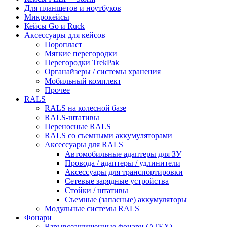
Для планшетов и ноутбуков
Микрокейсы
Кейсы Go и Ruck
Аксессуары для кейсов
Поропласт
Мягкие перегородки
Перегородки TrekPak
Органайзеры / системы хранения
Мобильный комплект
Прочее
RALS
RALS на колесной базе
RALS-штативы
Переносные RALS
RALS со съемными аккумуляторами
Аксессуары для RALS
Автомобильные адаптеры для ЗУ
Провода / адаптеры / удлинители
Аксессуары для транспортировки
Сетевые зарядные устройства
Стойки / штативы
Съемные (запасные) аккумуляторы
Модульные системы RALS
Фонари
Взрывозащищенные фонари (ATEX)