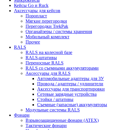
Микрокейсы
Кейсы Go и Ruck
Аксессуары для кейсов
Поропласт
Мягкие перегородки
Перегородки TrekPak
Органайзеры / системы хранения
Мобильный комплект
Прочее
RALS
RALS на колесной базе
RALS-штативы
Переносные RALS
RALS со съемными аккумуляторами
Аксессуары для RALS
Автомобильные адаптеры для ЗУ
Провода / адаптеры / удлинители
Аксессуары для транспортировки
Сетевые зарядные устройства
Стойки / штативы
Съемные (запасные) аккумуляторы
Модульные системы RALS
Фонари
Взрывозащищенные фонари (ATEX)
Тактические фонари