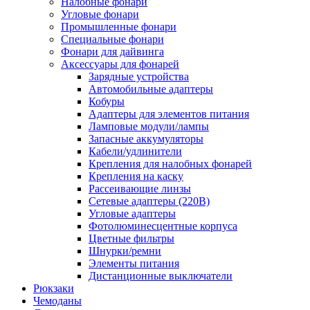
Налобные фонари
Угловые фонари
Промышленные фонари
Специальные фонари
Фонари для дайвинга
Аксессуары для фонарей
Зарядные устройства
Автомобильные адаптеры
Кобуры
Адаптеры для элементов питания
Ламповые модули/лампы
Запасные аккумуляторы
Кабели/удлинители
Крепления для налобных фонарей
Крепления на каску
Рассеивающие линзы
Сетевые адаптеры (220В)
Угловые адаптеры
Фотолюминесцентные корпуса
Цветные фильтры
Шнурки/ремни
Элементы питания
Дистанционные выключатели
Рюкзаки
Чемоданы