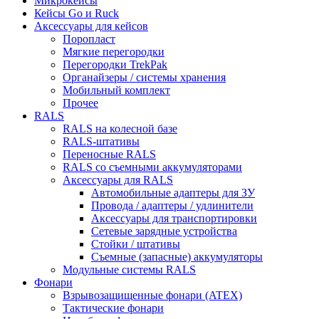
Микрокейсы
Кейсы Go и Ruck
Аксессуары для кейсов
Поропласт
Мягкие перегородки
Перегородки TrekPak
Органайзеры / системы хранения
Мобильный комплект
Прочее
RALS
RALS на колесной базе
RALS-штативы
Переносные RALS
RALS со съемными аккумуляторами
Аксессуары для RALS
Автомобильные адаптеры для ЗУ
Провода / адаптеры / удлинители
Аксессуары для транспортировки
Сетевые зарядные устройства
Стойки / штативы
Съемные (запасные) аккумуляторы
Модульные системы RALS
Фонари
Взрывозащищенные фонари (ATEX)
Тактические фонари