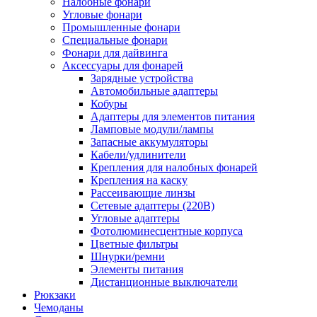
Налобные фонари
Угловые фонари
Промышленные фонари
Специальные фонари
Фонари для дайвинга
Аксессуары для фонарей
Зарядные устройства
Автомобильные адаптеры
Кобуры
Адаптеры для элементов питания
Ламповые модули/лампы
Запасные аккумуляторы
Кабели/удлинители
Крепления для налобных фонарей
Крепления на каску
Рассеивающие линзы
Сетевые адаптеры (220В)
Угловые адаптеры
Фотолюминесцентные корпуса
Цветные фильтры
Шнурки/ремни
Элементы питания
Дистанционные выключатели
Рюкзаки
Чемоданы