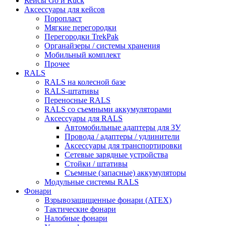
Кейсы Go и Ruck
Аксессуары для кейсов
Поропласт
Мягкие перегородки
Перегородки TrekPak
Органайзеры / системы хранения
Мобильный комплект
Прочее
RALS
RALS на колесной базе
RALS-штативы
Переносные RALS
RALS со съемными аккумуляторами
Аксессуары для RALS
Автомобильные адаптеры для ЗУ
Провода / адаптеры / удлинители
Аксессуары для транспортировки
Сетевые зарядные устройства
Стойки / штативы
Съемные (запасные) аккумуляторы
Модульные системы RALS
Фонари
Взрывозащищенные фонари (ATEX)
Тактические фонари
Налобные фонари