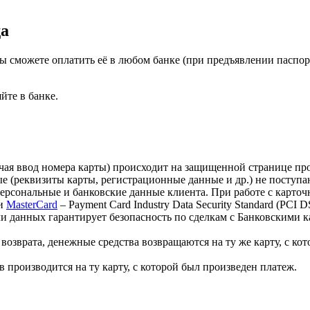
да
ы сможете оплатить её в любом банке (при предъявлении паспо
йте в банке.
лючая ввод номера карты) происходит на защищенной странице 
 (реквизиты карты, регистрационные данные и др.) не поступа
персональные и банковские данные клиента. При работе с карт
и
MasterCard
– Payment Card Industry Data Security Standard (PCI
 данных гарантирует безопасность по сделкам с Банковскими ка
озврата, денежные средства возвращаются на ту же карту, с кот
 производится на ту карту, с которой был произведен платеж.