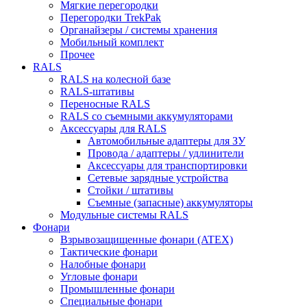
Мягкие перегородки
Перегородки TrekPak
Органайзеры / системы хранения
Мобильный комплект
Прочее
RALS
RALS на колесной базе
RALS-штативы
Переносные RALS
RALS со съемными аккумуляторами
Аксессуары для RALS
Автомобильные адаптеры для ЗУ
Провода / адаптеры / удлинители
Аксессуары для транспортировки
Сетевые зарядные устройства
Стойки / штативы
Съемные (запасные) аккумуляторы
Модульные системы RALS
Фонари
Взрывозащищенные фонари (ATEX)
Тактические фонари
Налобные фонари
Угловые фонари
Промышленные фонари
Специальные фонари