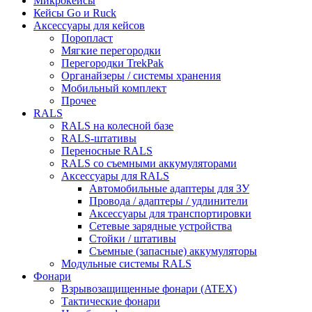
Микрокейсы
Кейсы Go и Ruck
Аксессуары для кейсов
Поропласт
Мягкие перегородки
Перегородки TrekPak
Органайзеры / системы хранения
Мобильный комплект
Прочее
RALS
RALS на колесной базе
RALS-штативы
Переносные RALS
RALS со съемными аккумуляторами
Аксессуары для RALS
Автомобильные адаптеры для ЗУ
Провода / адаптеры / удлинители
Аксессуары для транспортировки
Сетевые зарядные устройства
Стойки / штативы
Съемные (запасные) аккумуляторы
Модульные системы RALS
Фонари
Взрывозащищенные фонари (ATEX)
Тактические фонари