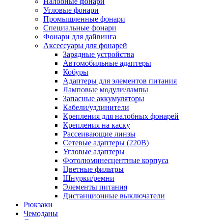
Налобные фонари
Угловые фонари
Промышленные фонари
Специальные фонари
Фонари для дайвинга
Аксессуары для фонарей
Зарядные устройства
Автомобильные адаптеры
Кобуры
Адаптеры для элементов питания
Ламповые модули/лампы
Запасные аккумуляторы
Кабели/удлинители
Крепления для налобных фонарей
Крепления на каску
Рассеивающие линзы
Сетевые адаптеры (220В)
Угловые адаптеры
Фотолюминесцентные корпуса
Цветные фильтры
Шнурки/ремни
Элементы питания
Дистанционные выключатели
Рюкзаки
Чемоданы