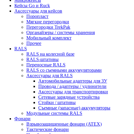
Микрокейсы
Кейсы Go и Ruck
Аксессуары для кейсов
Поропласт
Мягкие перегородки
Перегородки TrekPak
Органайзеры / системы хранения
Мобильный комплект
Прочее
RALS
RALS на колесной базе
RALS-штативы
Переносные RALS
RALS со съемными аккумуляторами
Аксессуары для RALS
Автомобильные адаптеры для ЗУ
Провода / адаптеры / удлинители
Аксессуары для транспортировки
Сетевые зарядные устройства
Стойки / штативы
Съемные (запасные) аккумуляторы
Модульные системы RALS
Фонари
Взрывозащищенные фонари (ATEX)
Тактические фонари