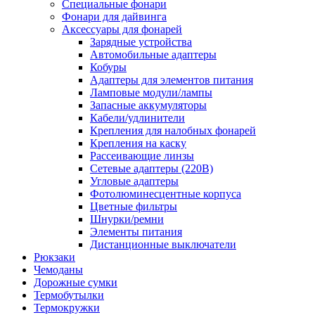
Специальные фонари
Фонари для дайвинга
Аксессуары для фонарей
Зарядные устройства
Автомобильные адаптеры
Кобуры
Адаптеры для элементов питания
Ламповые модули/лампы
Запасные аккумуляторы
Кабели/удлинители
Крепления для налобных фонарей
Крепления на каску
Рассеивающие линзы
Сетевые адаптеры (220В)
Угловые адаптеры
Фотолюминесцентные корпуса
Цветные фильтры
Шнурки/ремни
Элементы питания
Дистанционные выключатели
Рюкзаки
Чемоданы
Дорожные сумки
Термобутылки
Термокружки