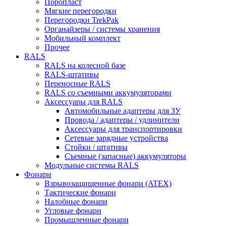
Поропласт
Мягкие перегородки
Перегородки TrekPak
Органайзеры / системы хранения
Мобильный комплект
Прочее
RALS
RALS на колесной базе
RALS-штативы
Переносные RALS
RALS со съемными аккумуляторами
Аксессуары для RALS
Автомобильные адаптеры для ЗУ
Провода / адаптеры / удлинители
Аксессуары для транспортировки
Сетевые зарядные устройства
Стойки / штативы
Съемные (запасные) аккумуляторы
Модульные системы RALS
Фонари
Взрывозащищенные фонари (ATEX)
Тактические фонари
Налобные фонари
Угловые фонари
Промышленные фонари