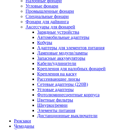
Налобные фонари
Угловые фонари
Промышленные фонари
Специальные фонари
Фонари для дайвинга
Аксессуары для фонарей
Зарядные устройства
Автомобильные адаптеры
Кобуры
Адаптеры для элементов питания
Ламповые модули/лампы
Запасные аккумуляторы
Кабели/удлинители
Крепления для налобных фонарей
Крепления на каску
Рассеивающие линзы
Сетевые адаптеры (220В)
Угловые адаптеры
Фотолюминесцентные корпуса
Цветные фильтры
Шнурки/ремни
Элементы питания
Дистанционные выключатели
Рюкзаки
Чемоданы