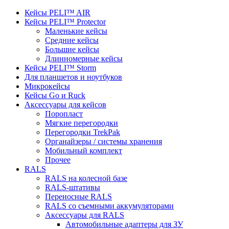
Кейсы PELI™ AIR
Кейсы PELI™ Protector
Маленькие кейсы
Средние кейсы
Большие кейсы
Длинномерные кейсы
Кейсы PELI™ Storm
Для планшетов и ноутбуков
Микрокейсы
Кейсы Go и Ruck
Аксессуары для кейсов
Поропласт
Мягкие перегородки
Перегородки TrekPak
Органайзеры / системы хранения
Мобильный комплект
Прочее
RALS
RALS на колесной базе
RALS-штативы
Переносные RALS
RALS со съемными аккумуляторами
Аксессуары для RALS
Автомобильные адаптеры для ЗУ