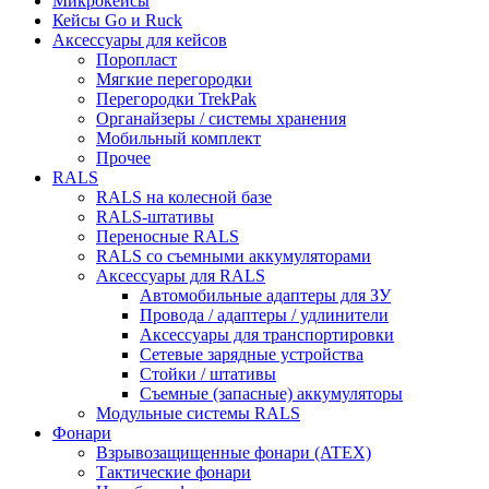
Микрокейсы
Кейсы Go и Ruck
Аксессуары для кейсов
Поропласт
Мягкие перегородки
Перегородки TrekPak
Органайзеры / системы хранения
Мобильный комплект
Прочее
RALS
RALS на колесной базе
RALS-штативы
Переносные RALS
RALS со съемными аккумуляторами
Аксессуары для RALS
Автомобильные адаптеры для ЗУ
Провода / адаптеры / удлинители
Аксессуары для транспортировки
Сетевые зарядные устройства
Стойки / штативы
Съемные (запасные) аккумуляторы
Модульные системы RALS
Фонари
Взрывозащищенные фонари (ATEX)
Тактические фонари