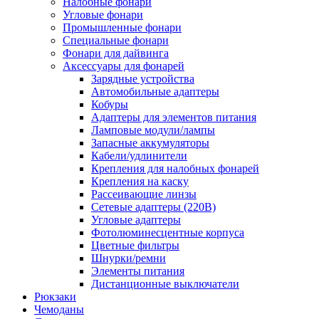
Налобные фонари
Угловые фонари
Промышленные фонари
Специальные фонари
Фонари для дайвинга
Аксессуары для фонарей
Зарядные устройства
Автомобильные адаптеры
Кобуры
Адаптеры для элементов питания
Ламповые модули/лампы
Запасные аккумуляторы
Кабели/удлинители
Крепления для налобных фонарей
Крепления на каску
Рассеивающие линзы
Сетевые адаптеры (220В)
Угловые адаптеры
Фотолюминесцентные корпуса
Цветные фильтры
Шнурки/ремни
Элементы питания
Дистанционные выключатели
Рюкзаки
Чемоданы