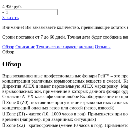
4 950 руб.
-
+
Заказать
Внимание! Вы заказываете количество, превышающее остаток н
Сроки поставки от 7 до 60 дней. Точная дата будет сообщена в
Обзор
Описание
Технические характеристики
Отзывы
Обзор
Обзор
Взрывозащищенные профессиональные фонари Peli™ – это проф
концентрации различных взрывоопасных веществ и смесей. К
Директив ATEX и имеет персональную ATEX маркировку. Марк
взрывоопасных зон, применение в которых данного фонаря буд
Согласно ATEX классификации любое Ex-оборудование по прим
 Zone 0 (Z0)- постоянное присутствие взрывоопасных газовы
концентраций опасных газов или смесей (газов, взвесей)
 Zone (Z1) - частое (10...1000 часов в год). Применяется пр
времени (например, при аварийных ситуациях)
 Zone (Z2) - краткосрочные (менее 10 часов в год). Применя