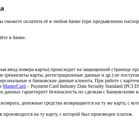
да
ы сможете оплатить её в любом банке (при предъявлении паспо
йте в банке.
лючая ввод номера карты) происходит на защищенной странице 
 (реквизиты карты, регистрационные данные и др.) не поступа
персональные и банковские данные клиента. При работе с карт
и
MasterCard
– Payment Card Industry Data Security Standard (PCI
 данных гарантирует безопасность по сделкам с Банковскими ка
озврата, денежные средства возвращаются на ту же карту, с кот
 производится на ту карту, с которой был произведен платеж.