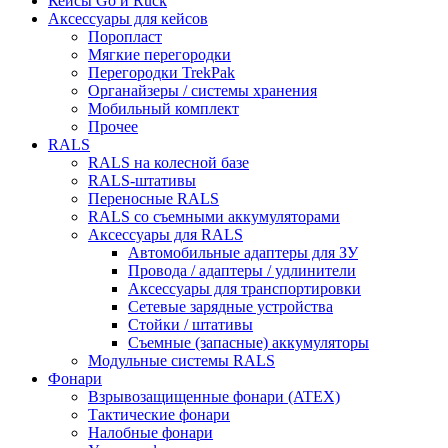
Кейсы Go и Ruck
Аксессуары для кейсов
Поропласт
Мягкие перегородки
Перегородки TrekPak
Органайзеры / системы хранения
Мобильный комплект
Прочее
RALS
RALS на колесной базе
RALS-штативы
Переносные RALS
RALS со съемными аккумуляторами
Аксессуары для RALS
Автомобильные адаптеры для ЗУ
Провода / адаптеры / удлинители
Аксессуары для транспортировки
Сетевые зарядные устройства
Стойки / штативы
Съемные (запасные) аккумуляторы
Модульные системы RALS
Фонари
Взрывозащищенные фонари (ATEX)
Тактические фонари
Налобные фонари