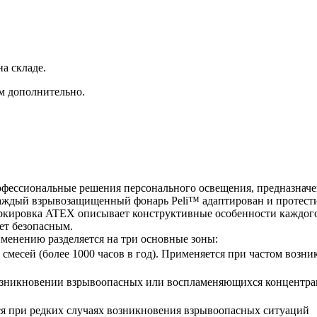
а складе.
ам дополнительно.
ессиональные решения персонального освещения, предназначен
аждый взрывозащищенный фонарь Peli™ адаптирован и протести
ировка ATEX описывает конструктивные особенности каждого о
ет безопасным.
енению разделяется на три основные зоны:
х смесей (более 1000 часов в год). Применяется при частом во
и возникновении взрывоопасных или воспламеняющихся концентрац
ется при редких случаях возникновения взрывоопасных ситуаций