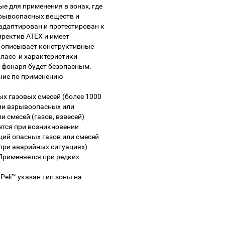
е для применения в зонах, где
зрывоопасных веществ и
даптирован и протестирован к
ректив ATEX и имеет
 описывает конструктивные
класс и характеристики
 фонаря будет безопасным.
ние по применению
ых газовых смесей (более 1000
нии взрывоопасных или
 смесей (газов, взвесей)
няется при возникновении
ий опасных газов или смесей
 при аварийных ситуациях)
. Применяется при редких
eli™ указан тип зоны на