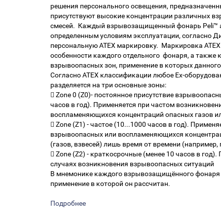
решения персонального освещения, предназначенны
присутствуют высокие концентрации различных в
смесей. Каждый взрывозащищенный фонарь Peli™ а
определенным условиям эксплуатации, согласно Ди
персональную ATEX маркировку. Маркировка ATEX
особенности каждого отдельного фонаря, а также 
взрывоопасных зон, применение в которых данного
Согласно ATEX классификации любое Ex-оборудова
разделяется на три основные зоны:
 Zone 0 (Z0)- постоянное присутствие взрывоопасн
часов в год). Применяется при частом возникнове
воспламеняющихся концентраций опасных газов или
 Zone (Z1) - частое (10...1000 часов в год). Приме
взрывоопасных или воспламеняющихся концентрац
(газов, взвесей) лишь время от времени (например,
 Zone (Z2) - краткосрочные (менее 10 часов в год)
случаях возникновения взрывоопасных ситуаций
В мнемонике каждого взрывозащищённого фонаря P
применение в которой он рассчитан.
Подробнее