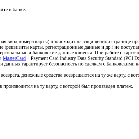
йте в банке.
лючая ввод номера карты) происходит на защищенной странице 
 (реквизиты карты, регистрационные данные и др.) не поступа
персональные и банковские данные клиента. При работе с карт
и
MasterCard
– Payment Card Industry Data Security Standard (PCI
 данных гарантирует безопасность по сделкам с Банковскими ка
озврата, денежные средства возвращаются на ту же карту, с кот
 производится на ту карту, с которой был произведен платеж.