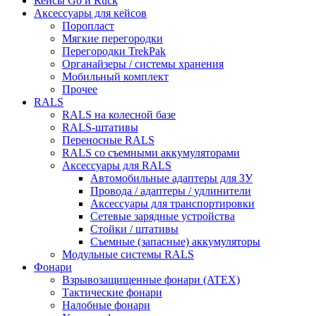
Кейсы Go и Ruck
Аксессуары для кейсов
Поропласт
Мягкие перегородки
Перегородки TrekPak
Органайзеры / системы хранения
Мобильный комплект
Прочее
RALS
RALS на колесной базе
RALS-штативы
Переносные RALS
RALS со съемными аккумуляторами
Аксессуары для RALS
Автомобильные адаптеры для ЗУ
Провода / адаптеры / удлинители
Аксессуары для транспортировки
Сетевые зарядные устройства
Стойки / штативы
Съемные (запасные) аккумуляторы
Модульные системы RALS
Фонари
Взрывозащищенные фонари (ATEX)
Тактические фонари
Налобные фонари