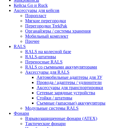
Микрокейсы
Кейсы Go и Ruck
Аксессуары для кейсов
Поропласт
Мягкие перегородки
Перегородки TrekPak
Органайзеры / системы хранения
Мобильный комплект
Прочее
RALS
RALS на колесной базе
RALS-штативы
Переносные RALS
RALS со съемными аккумуляторами
Аксессуары для RALS
Автомобильные адаптеры для ЗУ
Провода / адаптеры / удлинители
Аксессуары для транспортировки
Сетевые зарядные устройства
Стойки / штативы
Съемные (запасные) аккумуляторы
Модульные системы RALS
Фонари
Взрывозащищенные фонари (ATEX)
Тактические фонари