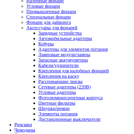
Налобные фонари
Угловые фонари
Промышленные фонари
Специальные фонари
Фонари для дайвинга
Аксессуары для фонарей
Зарядные устройства
Автомобильные адаптеры
Кобуры
Адаптеры для элементов питания
Ламповые модули/лампы
Запасные аккумуляторы
Кабели/удлинители
Крепления для налобных фонарей
Крепления на каску
Рассеивающие линзы
Сетевые адаптеры (220В)
Угловые адаптеры
Фотолюминесцентные корпуса
Цветные фильтры
Шнурки/ремни
Элементы питания
Дистанционные выключатели
Рюкзаки
Чемоданы