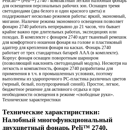
Pelican™ (Peli™) 2740 - компактный легкий налобный фонарь
для освещения персональных рабочих зон. Оснащен тремя
светодиодами (два белого и один красного цвета) и
поддерживает несколько режимов работы: яркий, экономный,
мигание. Наличие режима экономного освещения позволяет
фонарю 2740 работать непрерывно до 21 часов, что бывает
крайне важно при длительных работах, экспедициях или
походах. В комплекте с фонарем 2740 идет тканевый ремешок
для комфортного ношения фонаря на голове и пластиковый
адаптер для крепления фонаря на касках. Фонарь 2740
работает от трех стандартных батарей AAA (в комплекте).
Корпус фонаря оснащен поворотным шарниром
(позволяющий наклонять светодиодный модуль). Несмотря на
легкость и компактность, фонари 2740 разработаны для
применения в т.ч. в промышленных условиях, поэтому
выполнены из ударопрочного PC-пластика различных цветов
(черный, белый, полупрозрачный синий). Простое, легкое,
бюджетное решение для активного отдыха и при
необходимости освещения в режиме «свободные руки».
Технические характеристики
Технические характиристики:
Налобный многофункциональный
двухцветный фонарь Peli™ 2740,