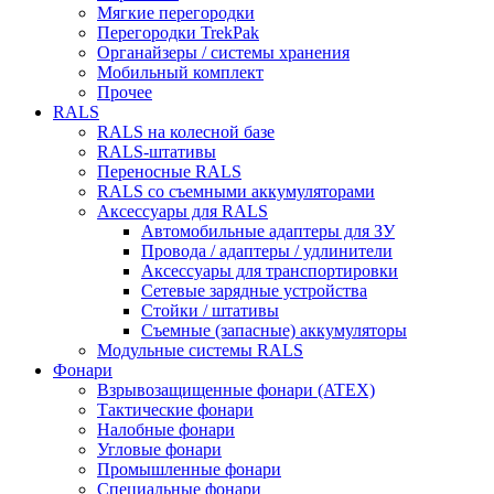
Мягкие перегородки
Перегородки TrekPak
Органайзеры / системы хранения
Мобильный комплект
Прочее
RALS
RALS на колесной базе
RALS-штативы
Переносные RALS
RALS со съемными аккумуляторами
Аксессуары для RALS
Автомобильные адаптеры для ЗУ
Провода / адаптеры / удлинители
Аксессуары для транспортировки
Сетевые зарядные устройства
Стойки / штативы
Съемные (запасные) аккумуляторы
Модульные системы RALS
Фонари
Взрывозащищенные фонари (ATEX)
Тактические фонари
Налобные фонари
Угловые фонари
Промышленные фонари
Специальные фонари