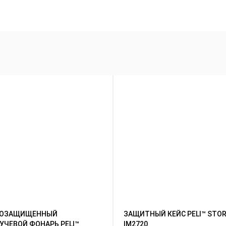
ВОЗАЩИЩЕННЫЙ
ЗАЩИТНЫЙ КЕЙС PELI™ STO
УЧЕВОЙ ФОНАРЬ PELI™
IM2720