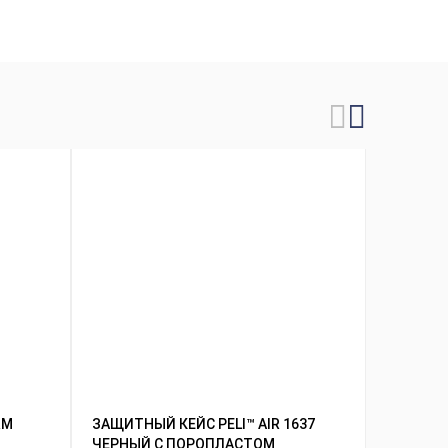
RM
ЗАЩИТНЫЙ КЕЙС PELI™ AIR 1637
ЗАРЯДНО
ЧЕРНЫЙ С ПОРОПЛАСТОМ
3770F 