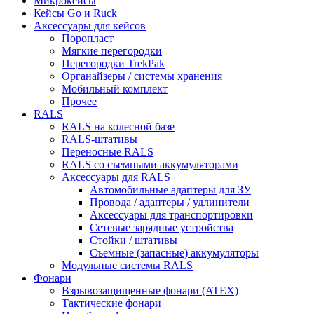
Микрокейсы
Кейсы Go и Ruck
Аксессуары для кейсов
Поропласт
Мягкие перегородки
Перегородки TrekPak
Органайзеры / системы хранения
Мобильный комплект
Прочее
RALS
RALS на колесной базе
RALS-штативы
Переносные RALS
RALS со съемными аккумуляторами
Аксессуары для RALS
Автомобильные адаптеры для ЗУ
Провода / адаптеры / удлинители
Аксессуары для транспортировки
Сетевые зарядные устройства
Стойки / штативы
Съемные (запасные) аккумуляторы
Модульные системы RALS
Фонари
Взрывозащищенные фонари (ATEX)
Тактические фонари