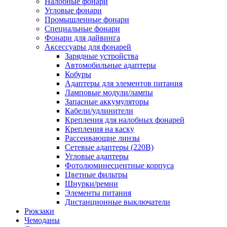
Налобные фонари
Угловые фонари
Промышленные фонари
Специальные фонари
Фонари для дайвинга
Аксессуары для фонарей
Зарядные устройства
Автомобильные адаптеры
Кобуры
Адаптеры для элементов питания
Ламповые модули/лампы
Запасные аккумуляторы
Кабели/удлинители
Крепления для налобных фонарей
Крепления на каску
Рассеивающие линзы
Сетевые адаптеры (220В)
Угловые адаптеры
Фотолюминесцентные корпуса
Цветные фильтры
Шнурки/ремни
Элементы питания
Дистанционные выключатели
Рюкзаки
Чемоданы