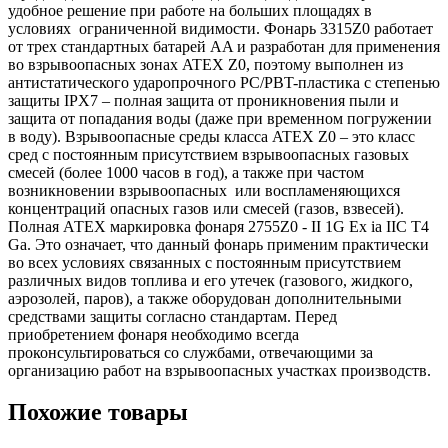
удобное решение при работе на больших площадях в
условиях ограниченной видимости. Фонарь 3315Z0 работает
от трех стандартных батарей AA и разработан для применения
во взрывоопасных зонах ATEX Z0, поэтому выполнен из
антистатического ударопрочного PC/PBT-пластика с степенью
защиты IPX7 – полная защита от проникновения пыли и
защита от попадания воды (даже при временном погружении
в воду). Взрывоопасные среды класса ATEX Z0 – это класс
сред с постоянным присутствием взрывоопасных газовых
смесей (более 1000 часов в год), а также при частом
возникновении взрывоопасных или воспламеняющихся
концентраций опасных газов или смесей (газов, взвесей).
Полная АТЕХ маркировка фонаря 2755Z0 - II 1G Ex ia IIC T4
Ga. Это означает, что данный фонарь применим практически
во всех условиях связанных с постоянным присутствием
различных видов топлива и его утечек (газового, жидкого,
аэрозолей, паров), а также оборудован дополнительными
средствами защиты согласно стандартам. Перед
приобретением фонаря необходимо всегда
проконсультироваться со службами, отвечающими за
организацию работ на взрывоопасных участках производств.
Похожие товары