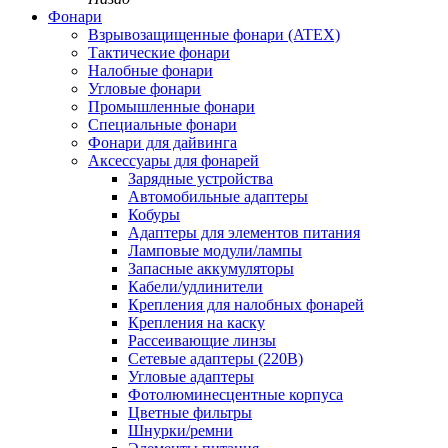
Фонари
Взрывозащищенные фонари (ATEX)
Тактические фонари
Налобные фонари
Угловые фонари
Промышленные фонари
Специальные фонари
Фонари для дайвинга
Аксессуары для фонарей
Зарядные устройства
Автомобильные адаптеры
Кобуры
Адаптеры для элементов питания
Ламповые модули/лампы
Запасные аккумуляторы
Кабели/удлинители
Крепления для налобных фонарей
Крепления на каску
Рассеивающие линзы
Сетевые адаптеры (220В)
Угловые адаптеры
Фотолюминесцентные корпуса
Цветные фильтры
Шнурки/ремни