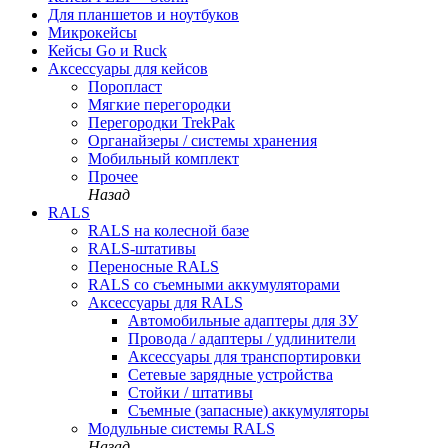
Для планшетов и ноутбуков
Микрокейсы
Кейсы Go и Ruck
Аксессуары для кейсов
Поропласт
Мягкие перегородки
Перегородки TrekPak
Органайзеры / системы хранения
Мобильный комплект
Прочее
Назад
RALS
RALS на колесной базе
RALS-штативы
Переносные RALS
RALS со съемными аккумуляторами
Аксессуары для RALS
Автомобильные адаптеры для ЗУ
Провода / адаптеры / удлинители
Аксессуары для транспортировки
Сетевые зарядные устройства
Стойки / штативы
Съемные (запасные) аккумуляторы
Модульные системы RALS
Назад