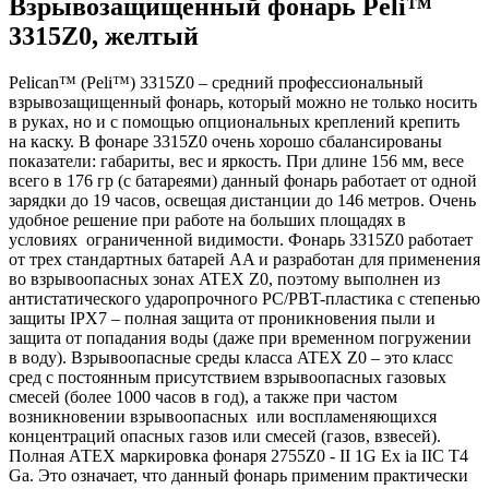
Взрывозащищенный фонарь Peli™
3315Z0, желтый
Pelican™ (Peli™) 3315Z0 – средний профессиональный
взрывозащищенный фонарь, который можно не только носить
в руках, но и с помощью опциональных креплений крепить
на каску. В фонаре 3315Z0 очень хорошо сбалансированы
показатели: габариты, вес и яркость. При длине 156 мм, весе
всего в 176 гр (с батареями) данный фонарь работает от одной
зарядки до 19 часов, освещая дистанции до 146 метров. Очень
удобное решение при работе на больших площадях в
условиях ограниченной видимости. Фонарь 3315Z0 работает
от трех стандартных батарей AA и разработан для применения
во взрывоопасных зонах ATEX Z0, поэтому выполнен из
антистатического ударопрочного PC/PBT-пластика с степенью
защиты IPX7 – полная защита от проникновения пыли и
защита от попадания воды (даже при временном погружении
в воду). Взрывоопасные среды класса ATEX Z0 – это класс
сред с постоянным присутствием взрывоопасных газовых
смесей (более 1000 часов в год), а также при частом
возникновении взрывоопасных или воспламеняющихся
концентраций опасных газов или смесей (газов, взвесей).
Полная АТЕХ маркировка фонаря 2755Z0 - II 1G Ex ia IIC T4
Ga. Это означает, что данный фонарь применим практически