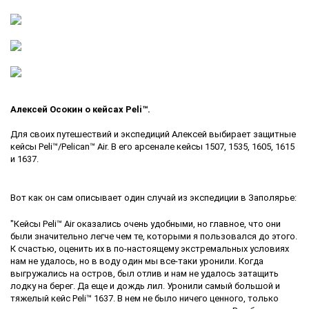
Алексей Осокин о кейсах Peli™.
Для своих путешествий и экспедиций Алексей выбирает защитные
кейсы Peli™/Pelican™ Air. В его арсенале кейсы 1507, 1535, 1605, 1615
и 1637.
Вот как он сам описывает один случай из экспедиции в Заполярье:
"Кейсы Peli™ Air оказались очень удобными, но главное, что они
были значительно легче чем те, которыми я пользовался до этого.
К счастью, оценить их в по-настоящему экстремальных условиях
нам не удалось, но в воду один мы все-таки уронили. Когда
выгружались на остров, был отлив и нам не удалось затащить
лодку на берег. Да еще и дождь лил. Уронили самый большой и
тяжелый кейс Peli™ 1637. В нем не было ничего ценного, только