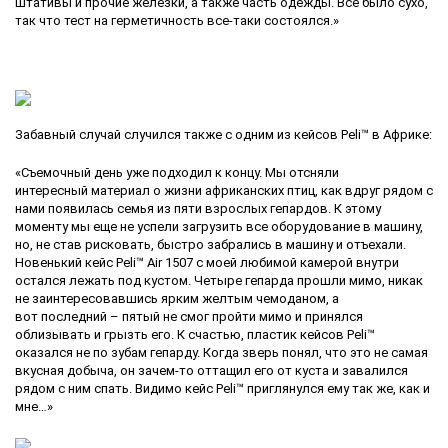
штативы и прочие железки, а также часть одежды. Все было сухо,
так что тест на герметичность все-таки состоялся.»
Забавный случай случился также с одним из кейсов Peli™ в Африке:
«Съемочный день уже подходил к концу. Мы отсняли
интересный материал о жизни африканских птиц, как вдруг рядом с
нами появилась семья из пяти взрослых гепардов. К этому
моменту мы еще не успели загрузить все оборудование в машину,
но, не став рисковать, быстро забрались в машину и отъехали.
Новенький кейс Peli™ Air 1507 с моей любимой камерой внутри
остался лежать под кустом. Четыре гепарда прошли мимо, никак
не заинтересовавшись ярким желтым чемоданом, а
вот последний – пятый не смог пройти мимо и принялся
облизывать и грызть его. К счастью, пластик кейсов Peli™
оказался не по зубам гепарду. Когда зверь понял, что это не самая
вкусная добыча, он зачем-то оттащил его от куста и завалился
рядом с ним спать. Видимо кейс Peli™ приглянулся ему так же, как и
мне…»