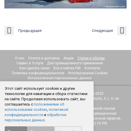
Предыдущая
Следующая
О нас
Оплата и доставка
Акции
Статьи и обзоры
Сервис и Услуги
Для промышленного применения
Как сделать заказ
Все о кейсах Peli
Контакты
Политика конфиденциальности
Использование Cookies
Использование персональных данных
Этот сайт использует cookies и другие
© Интернет-магазин "Protect.Studio" 2018-2025
технологии для навигации и сбора статистики
Товарные знаки принадлежат компании Peli Products, S. L. U. ее
на сайте. Продолжая использовать сайт, вы
основным, дочерним компаниям.
соглашаетесь с
положениями об
Перепечатка любых материалов сайта без активной ссылки
использовании cookies
,
политикой
запрещена! Веб-сайт носит исключительно информационный
конфиденциальности
и
обработки
характер и ни при каких условиях не является публичной офертой,
персональных данных
.
определяемой положениями Статьи 437 (2) ГК РФ.