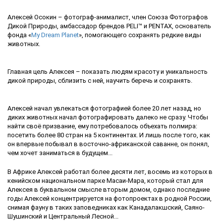
Алексей Осокин – фотограф-анималист, член Союза Фотографов
Дикой Природы, амбассадор брендов PELI™ и PENTAX, основатель
фонда «
My Dream Planet
», помогающего сохранять редкие виды
животных.
Главная цель Алексея – показать людям красоту и уникальность
дикой природы, сблизить с ней, научить беречь и сохранять.
Алексей начал увлекаться фотографией более 20 лет назад, но
диких животных начал фотографировать далеко не сразу. Чтобы
найти своё призвание, ему потребовалось объехать полмира:
посетить более 80 стран на 5 континентах. И лишь после того, как
он впервые побывал в восточно-африканской саванне, он понял,
чем хочет заниматься в будущем...
В Африке Алексей работал более десяти лет, восемь из которых в
кенийском национальном парке Масаи-Мара, который стал для
Алексея в буквальном смысле вторым домом, однако последние
годы Алексей концентрируется на фотопроектах в родной России,
снимая фауну в таких заповедниках как Канадалакшский, Саяно-
Шушинский и Центральный Лесной...