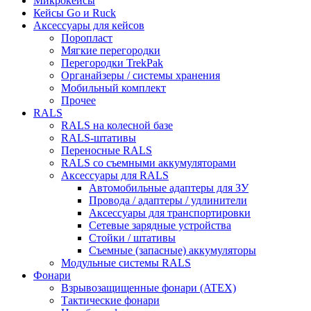
Микрокейсы
Кейсы Go и Ruck
Аксессуары для кейсов
Поропласт
Мягкие перегородки
Перегородки TrekPak
Органайзеры / системы хранения
Мобильный комплект
Прочее
RALS
RALS на колесной базе
RALS-штативы
Переносные RALS
RALS со съемными аккумуляторами
Аксессуары для RALS
Автомобильные адаптеры для ЗУ
Провода / адаптеры / удлинители
Аксессуары для транспортировки
Сетевые зарядные устройства
Стойки / штативы
Съемные (запасные) аккумуляторы
Модульные системы RALS
Фонари
Взрывозащищенные фонари (ATEX)
Тактические фонари