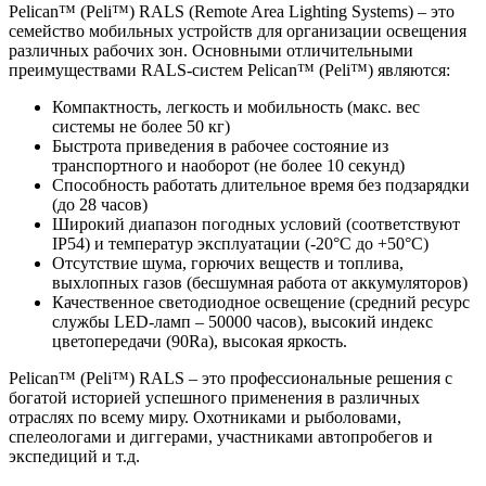
Pelican™ (Peli™) RALS (Remote Area Lighting Systems) – это
семейство мобильных устройств для организации освещения
различных рабочих зон. Основными отличительными
преимуществами RALS-систем Pelican™ (Peli™) являются:
Компактность, легкость и мобильность (макс. вес
системы не более 50 кг)
Быстрота приведения в рабочее состояние из
транспортного и наоборот (не более 10 секунд)
Способность работать длительное время без подзарядки
(до 28 часов)
Широкий диапазон погодных условий (соответствуют
IP54) и температур эксплуатации (-20°C до +50°C)
Отсутствие шума, горючих веществ и топлива,
выхлопных газов (бесшумная работа от аккумуляторов)
Качественное светодиодное освещение (средний ресурс
службы LED-ламп – 50000 часов), высокий индекс
цветопередачи (90Ra), высокая яркость.
Pelican™ (Peli™) RALS – это профессиональные решения с
богатой историей успешного применения в различных
отраслях по всему миру. Охотниками и рыболовами,
спелеологами и диггерами, участниками автопробегов и
экспедиций и т.д.