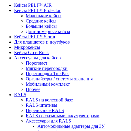
Кейсы PELI™ AIR
Кейсы PELI™ Protector
Маленькие кейсы
Средние кейсы
Большие кейсы
Длинномерные кейсы
Кейсы PELI™ Storm
Для планшетов и ноутбуков
Микрокейсы
Кейсы Go и Ruck
Аксессуары для кейсов
Поропласт
Мягкие перегородки
Перегородки TrekPak
Органайзеры / системы хранения
Мобильный комплект
Прочее
RALS
RALS на колесной базе
RALS-штативы
Переносные RALS
RALS со съемными аккумуляторами
Аксессуары для RALS
Автомобильные адаптеры для ЗУ