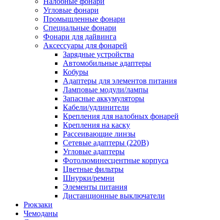
Налобные фонари
Угловые фонари
Промышленные фонари
Специальные фонари
Фонари для дайвинга
Аксессуары для фонарей
Зарядные устройства
Автомобильные адаптеры
Кобуры
Адаптеры для элементов питания
Ламповые модули/лампы
Запасные аккумуляторы
Кабели/удлинители
Крепления для налобных фонарей
Крепления на каску
Рассеивающие линзы
Сетевые адаптеры (220В)
Угловые адаптеры
Фотолюминесцентные корпуса
Цветные фильтры
Шнурки/ремни
Элементы питания
Дистанционные выключатели
Рюкзаки
Чемоданы