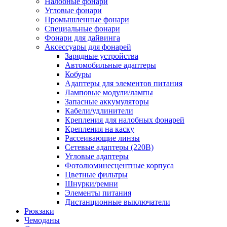
Налобные фонари
Угловые фонари
Промышленные фонари
Специальные фонари
Фонари для дайвинга
Аксессуары для фонарей
Зарядные устройства
Автомобильные адаптеры
Кобуры
Адаптеры для элементов питания
Ламповые модули/лампы
Запасные аккумуляторы
Кабели/удлинители
Крепления для налобных фонарей
Крепления на каску
Рассеивающие линзы
Сетевые адаптеры (220В)
Угловые адаптеры
Фотолюминесцентные корпуса
Цветные фильтры
Шнурки/ремни
Элементы питания
Дистанционные выключатели
Рюкзаки
Чемоданы