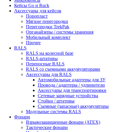
Микрокейсы
Кейсы Go и Ruck
Аксессуары для кейсов
Поропласт
Мягкие перегородки
Перегородки TrekPak
Органайзеры / системы хранения
Мобильный комплект
Прочее
RALS
RALS на колесной базе
RALS-штативы
Переносные RALS
RALS со съемными аккумуляторами
Аксессуары для RALS
Автомобильные адаптеры для ЗУ
Провода / адаптеры / удлинители
Аксессуары для транспортировки
Сетевые зарядные устройства
Стойки / штативы
Съемные (запасные) аккумуляторы
Модульные системы RALS
Фонари
Взрывозащищенные фонари (ATEX)
Тактические фонари