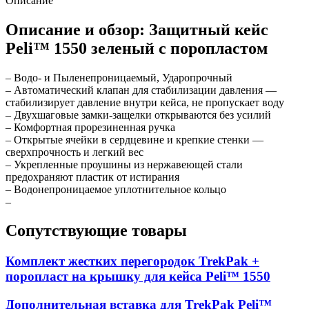
Описание
Описание и обзор: Защитный кейс
Peli™ 1550 зеленый с поропластом
– Водо- и Пыленепроницаемый, Ударопрочный
– Автоматический клапан для стабилизации давления —
стабилизирует давление внутри кейса, не пропускает воду
– Двухшаговые замки-защелки открываются без усилий
– Комфортная прорезиненная ручка
– Открытые ячейки в сердцевине и крепкие стенки —
сверхпрочность и легкий вес
– Укрепленные проушины из нержавеющей стали
предохраняют пластик от истирания
– Водонепроницаемое уплотнительное кольцо
–
Сопутствующие товары
Комплект жестких перегородок TrekPak +
поропласт на крышку для кейса Peli™ 1550
Дополнительная вставка для TrekPak Peli™