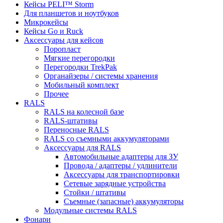
Кейсы PELI™ Storm
Для планшетов и ноутбуков
Микрокейсы
Кейсы Go и Ruck
Аксессуары для кейсов
Поропласт
Мягкие перегородки
Перегородки TrekPak
Органайзеры / системы хранения
Мобильный комплект
Прочее
RALS
RALS на колесной базе
RALS-штативы
Переносные RALS
RALS со съемными аккумуляторами
Аксессуары для RALS
Автомобильные адаптеры для ЗУ
Провода / адаптеры / удлинители
Аксессуары для транспортировки
Сетевые зарядные устройства
Стойки / штативы
Съемные (запасные) аккумуляторы
Модульные системы RALS
Фонари