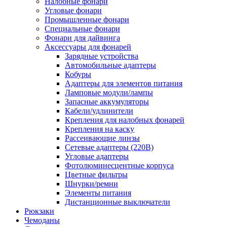
Налобные фонари
Угловые фонари
Промышленные фонари
Специальные фонари
Фонари для дайвинга
Аксессуары для фонарей
Зарядные устройства
Автомобильные адаптеры
Кобуры
Адаптеры для элементов питания
Ламповые модули/лампы
Запасные аккумуляторы
Кабели/удлинители
Крепления для налобных фонарей
Крепления на каску
Рассеивающие линзы
Сетевые адаптеры (220В)
Угловые адаптеры
Фотолюминесцентные корпуса
Цветные фильтры
Шнурки/ремни
Элементы питания
Дистанционные выключатели
Рюкзаки
Чемоданы