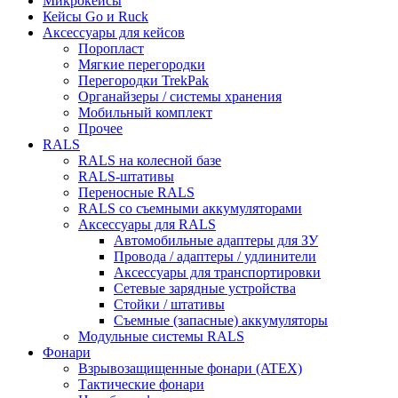
Микрокейсы
Кейсы Go и Ruck
Аксессуары для кейсов
Поропласт
Мягкие перегородки
Перегородки TrekPak
Органайзеры / системы хранения
Мобильный комплект
Прочее
RALS
RALS на колесной базе
RALS-штативы
Переносные RALS
RALS со съемными аккумуляторами
Аксессуары для RALS
Автомобильные адаптеры для ЗУ
Провода / адаптеры / удлинители
Аксессуары для транспортировки
Сетевые зарядные устройства
Стойки / штативы
Съемные (запасные) аккумуляторы
Модульные системы RALS
Фонари
Взрывозащищенные фонари (ATEX)
Тактические фонари