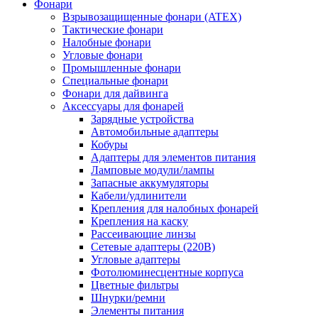
Фонари
Взрывозащищенные фонари (ATEX)
Тактические фонари
Налобные фонари
Угловые фонари
Промышленные фонари
Специальные фонари
Фонари для дайвинга
Аксессуары для фонарей
Зарядные устройства
Автомобильные адаптеры
Кобуры
Адаптеры для элементов питания
Ламповые модули/лампы
Запасные аккумуляторы
Кабели/удлинители
Крепления для налобных фонарей
Крепления на каску
Рассеивающие линзы
Сетевые адаптеры (220В)
Угловые адаптеры
Фотолюминесцентные корпуса
Цветные фильтры
Шнурки/ремни
Элементы питания