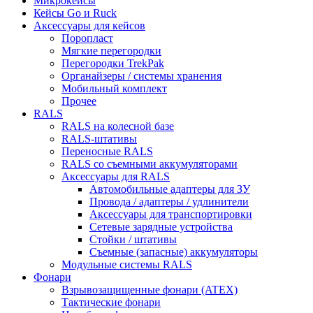
Микрокейсы
Кейсы Go и Ruck
Аксессуары для кейсов
Поропласт
Мягкие перегородки
Перегородки TrekPak
Органайзеры / системы хранения
Мобильный комплект
Прочее
RALS
RALS на колесной базе
RALS-штативы
Переносные RALS
RALS со съемными аккумуляторами
Аксессуары для RALS
Автомобильные адаптеры для ЗУ
Провода / адаптеры / удлинители
Аксессуары для транспортировки
Сетевые зарядные устройства
Стойки / штативы
Съемные (запасные) аккумуляторы
Модульные системы RALS
Фонари
Взрывозащищенные фонари (ATEX)
Тактические фонари