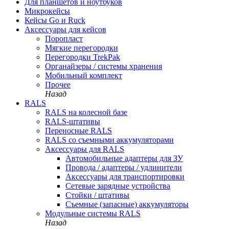
Для планшетов и ноутбуков
Микрокейсы
Кейсы Go и Ruck
Аксессуары для кейсов
Поропласт
Мягкие перегородки
Перегородки TrekPak
Органайзеры / системы хранения
Мобильный комплект
Прочее
Назад
RALS
RALS на колесной базе
RALS-штативы
Переносные RALS
RALS со съемными аккумуляторами
Аксессуары для RALS
Автомобильные адаптеры для ЗУ
Провода / адаптеры / удлинители
Аксессуары для транспортировки
Сетевые зарядные устройства
Стойки / штативы
Съемные (запасные) аккумуляторы
Модульные системы RALS
Назад