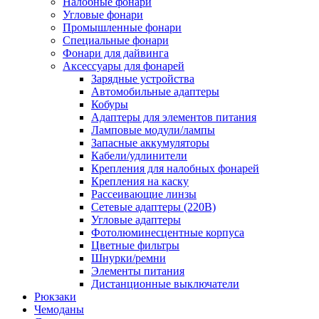
Налобные фонари
Угловые фонари
Промышленные фонари
Специальные фонари
Фонари для дайвинга
Аксессуары для фонарей
Зарядные устройства
Автомобильные адаптеры
Кобуры
Адаптеры для элементов питания
Ламповые модули/лампы
Запасные аккумуляторы
Кабели/удлинители
Крепления для налобных фонарей
Крепления на каску
Рассеивающие линзы
Сетевые адаптеры (220В)
Угловые адаптеры
Фотолюминесцентные корпуса
Цветные фильтры
Шнурки/ремни
Элементы питания
Дистанционные выключатели
Рюкзаки
Чемоданы