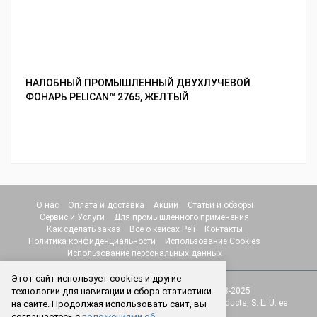
НАЛОБНЫЙ ПРОМЫШЛЕННЫЙ ДВУХЛУЧЕВОЙ
ФОНАРЬ PELICAN™ 2765, ЖЕЛТЫЙ
О нас
Оплата и доставка
Акции
Статьи и обзоры
Сервис и Услуги
Для промышленного применения
Как сделать заказ
Все о кейсах Peli
Контакты
Политика конфиденциальности
Использование Cookies
Использование персональных данных
Этот сайт использует cookies и другие
технологии для навигации и сбора статистики
© Интернет-магазин "Protect.Studio" 2018-2025
Товарные знаки принадлежат компании Peli Products, S. L. U. ее
на сайте. Продолжая использовать сайт, вы
основным, дочерним компаниям.
соглашаетесь с
положениями об