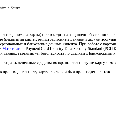
йте в банке.
лючая ввод номера карты) происходит на защищенной странице 
 (реквизиты карты, регистрационные данные и др.) не поступа
персональные и банковские данные клиента. При работе с карт
и
MasterCard
– Payment Card Industry Data Security Standard (PCI
 данных гарантирует безопасность по сделкам с Банковскими ка
озврата, денежные средства возвращаются на ту же карту, с кот
 производится на ту карту, с которой был произведен платеж.