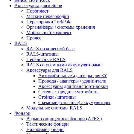
Кейсы Go и Ruck
Аксессуары для кейсов
Поропласт
Мягкие перегородки
Перегородки TrekPak
Органайзеры / системы хранения
Мобильный комплект
Прочее
RALS
RALS на колесной базе
RALS-штативы
Переносные RALS
RALS со съемными аккумуляторами
Аксессуары для RALS
Автомобильные адаптеры для ЗУ
Провода / адаптеры / удлинители
Аксессуары для транспортировки
Сетевые зарядные устройства
Стойки / штативы
Съемные (запасные) аккумуляторы
Модульные системы RALS
Фонари
Взрывозащищенные фонари (ATEX)
Тактические фонари
Налобные фонари