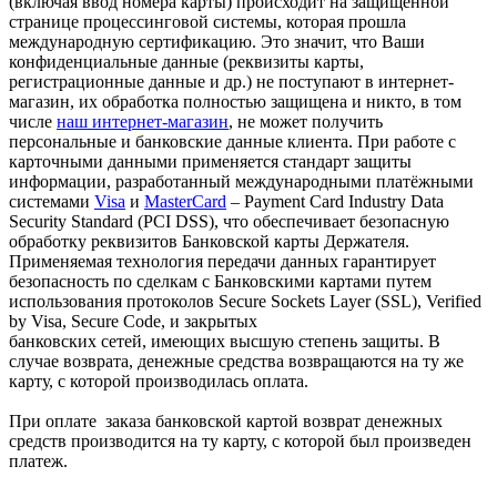
(включая ввод номера карты) происходит на защищенной
странице процессинговой системы, которая прошла
международную сертификацию. Это значит, что Ваши
конфиденциальные данные (реквизиты карты,
регистрационные данные и др.) не поступают в интернет-
магазин, их обработка полностью защищена и никто, в том
числе
наш интернет-магазин
, не может получить
персональные и банковские данные клиента. При работе с
карточными данными применяется стандарт защиты
информации, разработанный международными платёжными
системами
Visa
и
MasterCard
– Payment Card Industry Data
Security Standard (PCI DSS), что обеспечивает безопасную
обработку реквизитов Банковской карты Держателя.
Применяемая технология передачи данных гарантирует
безопасность по сделкам с Банковскими картами путем
использования протоколов Secure Sockets Layer (SSL), Verified
by Visa, Secure Code, и закрытых
банковских сетей, имеющих высшую степень защиты. В
случае возврата, денежные средства возвращаются на ту же
карту, с которой производилась оплата.
При оплате заказа банковской картой возврат денежных
средств производится на ту карту, с которой был произведен
платеж.