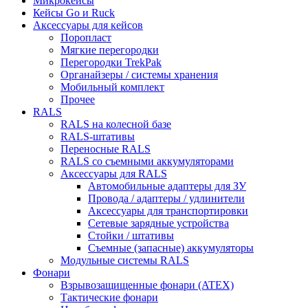
Микрокейсы
Кейсы Go и Ruck
Аксессуары для кейсов
Поропласт
Мягкие перегородки
Перегородки TrekPak
Органайзеры / системы хранения
Мобильный комплект
Прочее
RALS
RALS на колесной базе
RALS-штативы
Переносные RALS
RALS со съемными аккумуляторами
Аксессуары для RALS
Автомобильные адаптеры для ЗУ
Провода / адаптеры / удлинители
Аксессуары для транспортировки
Сетевые зарядные устройства
Стойки / штативы
Съемные (запасные) аккумуляторы
Модульные системы RALS
Фонари
Взрывозащищенные фонари (ATEX)
Тактические фонари