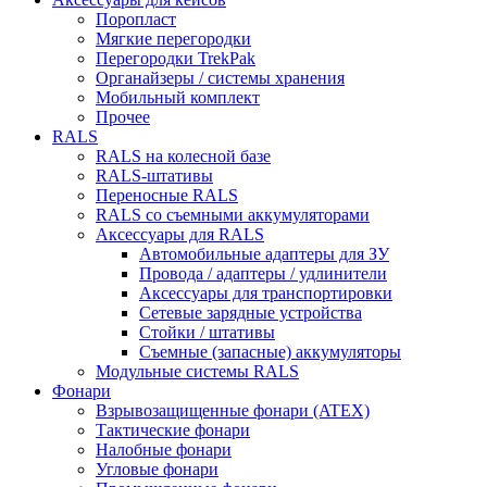
Поропласт
Мягкие перегородки
Перегородки TrekPak
Органайзеры / системы хранения
Мобильный комплект
Прочее
RALS
RALS на колесной базе
RALS-штативы
Переносные RALS
RALS со съемными аккумуляторами
Аксессуары для RALS
Автомобильные адаптеры для ЗУ
Провода / адаптеры / удлинители
Аксессуары для транспортировки
Сетевые зарядные устройства
Стойки / штативы
Съемные (запасные) аккумуляторы
Модульные системы RALS
Фонари
Взрывозащищенные фонари (ATEX)
Тактические фонари
Налобные фонари
Угловые фонари