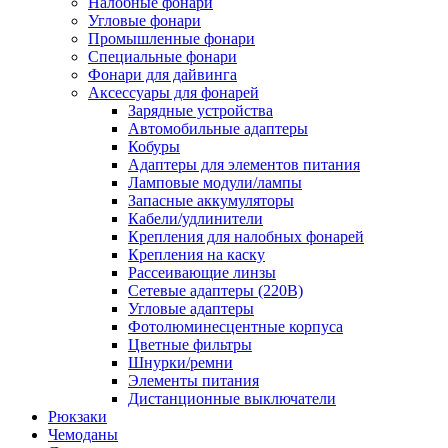
Налобные фонари
Угловые фонари
Промышленные фонари
Специальные фонари
Фонари для дайвинга
Аксессуары для фонарей
Зарядные устройства
Автомобильные адаптеры
Кобуры
Адаптеры для элементов питания
Ламповые модули/лампы
Запасные аккумуляторы
Кабели/удлинители
Крепления для налобных фонарей
Крепления на каску
Рассеивающие линзы
Сетевые адаптеры (220В)
Угловые адаптеры
Фотолюминесцентные корпуса
Цветные фильтры
Шнурки/ремни
Элементы питания
Дистанционные выключатели
Рюкзаки
Чемоданы