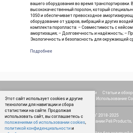
вашего оборудования во время транспортировки. 
высококачественный поролон, который специально 
1050 и обеспечивает превосходное амортизирующ
оборудование от ударов, вибраций и других возде
комплекта поропласта: – Совместимость с кейсом P
амортизация; – Долговечность и надёжность; – Пр
Экологичность и безопасность для окружающей с
Подробнее
О нас
Оплата и доставка
Акции
Статьи и обзо
Этот сайт использует cookies и другие
Политика конфиденциальности
Использование Co
технологии для навигации и сбора
статистики на сайте. Продолжая
© Интернет-магазин "Protect.Studio" 2018-2025
использовать сайт, вы соглашаетесь с
Товарные знаки принадлежат компании Peli Products, S.
положениями об использовании cookies
,
основным, дочерним компаниям.
политикой конфиденциальности
и