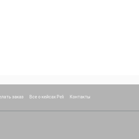
елать заказ
Все о кейсах Peli
Контакты