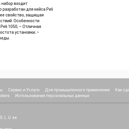
В набор входит
разработан для кейса Peli
ее свойство, защищая
йствий. Особенности
eli 1050; – Отличная
остота установки; –
реды.
ры
Сервис и Услуги
Для промышленного применения
Как сд
okies
Использование персональных данных
 L. U. ее