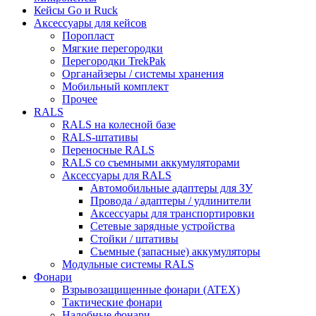
Кейсы Go и Ruck
Аксессуары для кейсов
Поропласт
Мягкие перегородки
Перегородки TrekPak
Органайзеры / системы хранения
Мобильный комплект
Прочее
RALS
RALS на колесной базе
RALS-штативы
Переносные RALS
RALS со съемными аккумуляторами
Аксессуары для RALS
Автомобильные адаптеры для ЗУ
Провода / адаптеры / удлинители
Аксессуары для транспортировки
Сетевые зарядные устройства
Стойки / штативы
Съемные (запасные) аккумуляторы
Модульные системы RALS
Фонари
Взрывозащищенные фонари (ATEX)
Тактические фонари
Налобные фонари