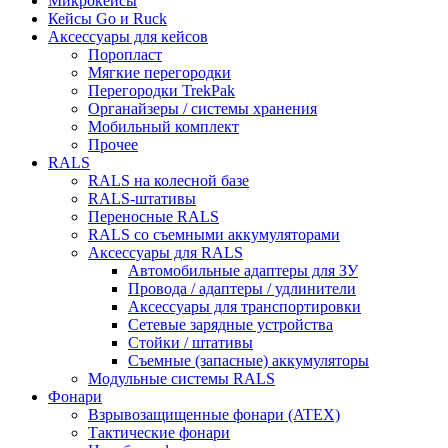
Микрокейсы
Кейсы Go и Ruck
Аксессуары для кейсов
Поропласт
Мягкие перегородки
Перегородки TrekPak
Органайзеры / системы хранения
Мобильный комплект
Прочее
RALS
RALS на колесной базе
RALS-штативы
Переносные RALS
RALS со съемными аккумуляторами
Аксессуары для RALS
Автомобильные адаптеры для ЗУ
Провода / адаптеры / удлинители
Аксессуары для транспортировки
Сетевые зарядные устройства
Стойки / штативы
Съемные (запасные) аккумуляторы
Модульные системы RALS
Фонари
Взрывозащищенные фонари (ATEX)
Тактические фонари