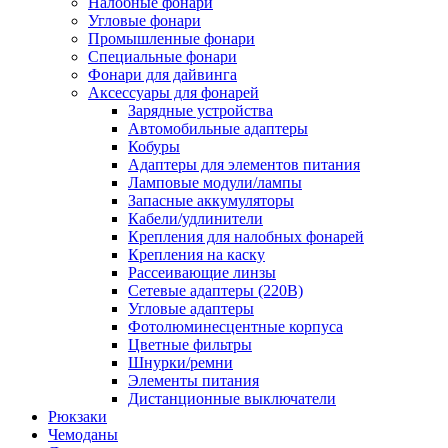
Налобные фонари
Угловые фонари
Промышленные фонари
Специальные фонари
Фонари для дайвинга
Аксессуары для фонарей
Зарядные устройства
Автомобильные адаптеры
Кобуры
Адаптеры для элементов питания
Ламповые модули/лампы
Запасные аккумуляторы
Кабели/удлинители
Крепления для налобных фонарей
Крепления на каску
Рассеивающие линзы
Сетевые адаптеры (220В)
Угловые адаптеры
Фотолюминесцентные корпуса
Цветные фильтры
Шнурки/ремни
Элементы питания
Дистанционные выключатели
Рюкзаки
Чемоданы