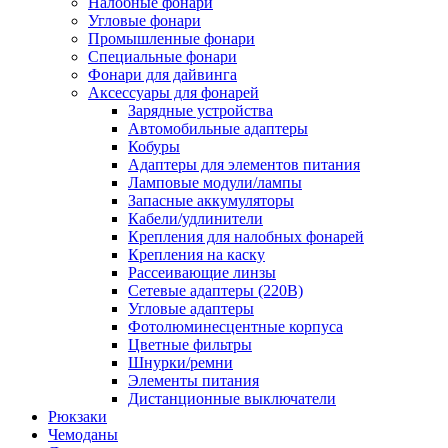
Налобные фонари
Угловые фонари
Промышленные фонари
Специальные фонари
Фонари для дайвинга
Аксессуары для фонарей
Зарядные устройства
Автомобильные адаптеры
Кобуры
Адаптеры для элементов питания
Ламповые модули/лампы
Запасные аккумуляторы
Кабели/удлинители
Крепления для налобных фонарей
Крепления на каску
Рассеивающие линзы
Сетевые адаптеры (220В)
Угловые адаптеры
Фотолюминесцентные корпуса
Цветные фильтры
Шнурки/ремни
Элементы питания
Дистанционные выключатели
Рюкзаки
Чемоданы