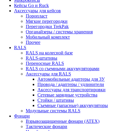
Микрокейсы
Кейсы Go и Ruck
Аксессуары для кейсов
Поропласт
Мягкие перегородки
Перегородки TrekPak
Органайзеры / системы хранения
Мобильный комплект
Прочее
RALS
RALS на колесной базе
RALS-штативы
Переносные RALS
RALS со съемными аккумуляторами
Аксессуары для RALS
Автомобильные адаптеры для ЗУ
Провода / адаптеры / удлинители
Аксессуары для транспортировки
Сетевые зарядные устройства
Стойки / штативы
Съемные (запасные) аккумуляторы
Модульные системы RALS
Фонари
Взрывозащищенные фонари (ATEX)
Тактические фонари