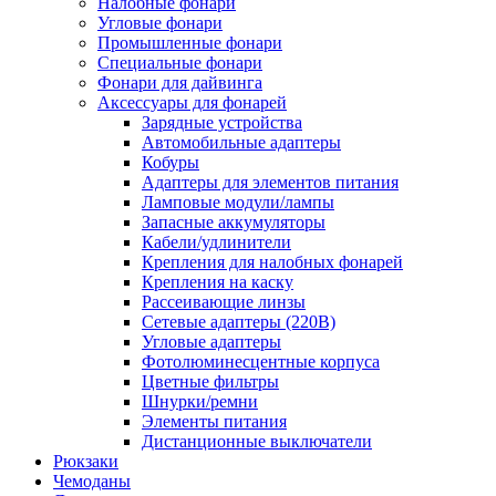
Налобные фонари
Угловые фонари
Промышленные фонари
Специальные фонари
Фонари для дайвинга
Аксессуары для фонарей
Зарядные устройства
Автомобильные адаптеры
Кобуры
Адаптеры для элементов питания
Ламповые модули/лампы
Запасные аккумуляторы
Кабели/удлинители
Крепления для налобных фонарей
Крепления на каску
Рассеивающие линзы
Сетевые адаптеры (220В)
Угловые адаптеры
Фотолюминесцентные корпуса
Цветные фильтры
Шнурки/ремни
Элементы питания
Дистанционные выключатели
Рюкзаки
Чемоданы