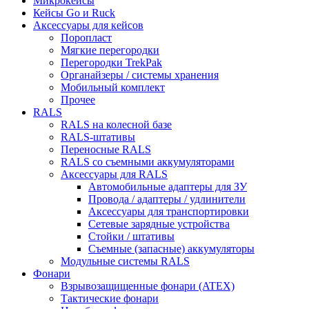
Микрокейсы
Кейсы Go и Ruck
Аксессуары для кейсов
Поропласт
Мягкие перегородки
Перегородки TrekPak
Органайзеры / системы хранения
Мобильный комплект
Прочее
RALS
RALS на колесной базе
RALS-штативы
Переносные RALS
RALS со съемными аккумуляторами
Аксессуары для RALS
Автомобильные адаптеры для ЗУ
Провода / адаптеры / удлинители
Аксессуары для транспортировки
Сетевые зарядные устройства
Стойки / штативы
Съемные (запасные) аккумуляторы
Модульные системы RALS
Фонари
Взрывозащищенные фонари (ATEX)
Тактические фонари