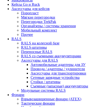
Микрокейсы
Кейсы Go и Ruck
Аксессуары для кейсов
Поропласт
Мягкие перегородки
Перегородки TrekPak
Органайзеры / системы хранения
Мобильный комплект
Прочее
RALS
RALS на колесной базе
RALS-штативы
Переносные RALS
RALS со съемными аккумуляторами
Аксессуары для RALS
Автомобильные адаптеры для ЗУ
Провода / адаптеры / удлинители
Аксессуары для транспортировки
Сетевые зарядные устройства
Стойки / штативы
Съемные (запасные) аккумуляторы
Модульные системы RALS
Фонари
Взрывозащищенные фонари (ATEX)
Тактические фонари