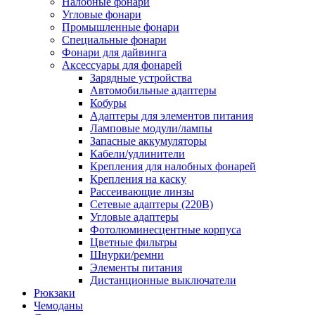
Налобные фонари
Угловые фонари
Промышленные фонари
Специальные фонари
Фонари для дайвинга
Аксессуары для фонарей
Зарядные устройства
Автомобильные адаптеры
Кобуры
Адаптеры для элементов питания
Ламповые модули/лампы
Запасные аккумуляторы
Кабели/удлинители
Крепления для налобных фонарей
Крепления на каску
Рассеивающие линзы
Сетевые адаптеры (220В)
Угловые адаптеры
Фотолюминесцентные корпуса
Цветные фильтры
Шнурки/ремни
Элементы питания
Дистанционные выключатели
Рюкзаки
Чемоданы