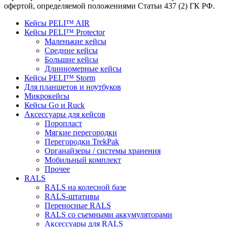
офертой, определяемой положениями Статьи 437 (2) ГК РФ.
Кейсы PELI™ AIR
Кейсы PELI™ Protector
Маленькие кейсы
Средние кейсы
Большие кейсы
Длинномерные кейсы
Кейсы PELI™ Storm
Для планшетов и ноутбуков
Микрокейсы
Кейсы Go и Ruck
Аксессуары для кейсов
Поропласт
Мягкие перегородки
Перегородки TrekPak
Органайзеры / системы хранения
Мобильный комплект
Прочее
RALS
RALS на колесной базе
RALS-штативы
Переносные RALS
RALS со съемными аккумуляторами
Аксессуары для RALS