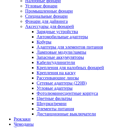
Налобные фонари
Угловые фонари
Промышленные фонари
Специальные фонари
Фонари для дайвинга
Аксессуары для фонарей
Зарядные устройства
Автомобильные адаптеры
Кобуры
Адаптеры для элементов питания
Ламповые модули/лампы
Запасные аккумуляторы
Кабели/удлинители
Крепления для налобных фонарей
Крепления на каску
Рассеивающие линзы
Сетевые адаптеры (220В)
Угловые адаптеры
Фотолюминесцентные корпуса
Цветные фильтры
Шнурки/ремни
Элементы питания
Дистанционные выключатели
Рюкзаки
Чемоданы