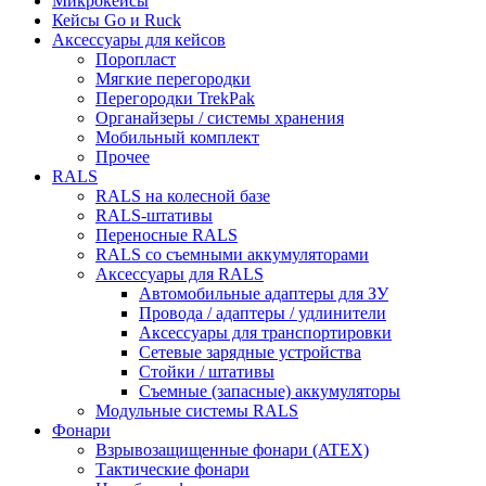
Микрокейсы
Кейсы Go и Ruck
Аксессуары для кейсов
Поропласт
Мягкие перегородки
Перегородки TrekPak
Органайзеры / системы хранения
Мобильный комплект
Прочее
RALS
RALS на колесной базе
RALS-штативы
Переносные RALS
RALS со съемными аккумуляторами
Аксессуары для RALS
Автомобильные адаптеры для ЗУ
Провода / адаптеры / удлинители
Аксессуары для транспортировки
Сетевые зарядные устройства
Стойки / штативы
Съемные (запасные) аккумуляторы
Модульные системы RALS
Фонари
Взрывозащищенные фонари (ATEX)
Тактические фонари