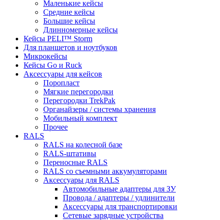
Маленькие кейсы
Средние кейсы
Большие кейсы
Длинномерные кейсы
Кейсы PELI™ Storm
Для планшетов и ноутбуков
Микрокейсы
Кейсы Go и Ruck
Аксессуары для кейсов
Поропласт
Мягкие перегородки
Перегородки TrekPak
Органайзеры / системы хранения
Мобильный комплект
Прочее
RALS
RALS на колесной базе
RALS-штативы
Переносные RALS
RALS со съемными аккумуляторами
Аксессуары для RALS
Автомобильные адаптеры для ЗУ
Провода / адаптеры / удлинители
Аксессуары для транспортировки
Сетевые зарядные устройства