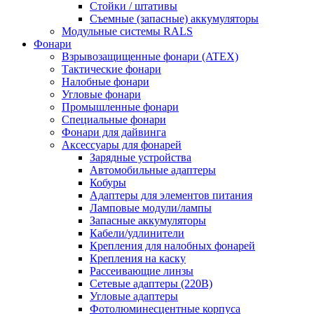
Стойки / штативы
Съемные (запасные) аккумуляторы
Модульные системы RALS
Фонари
Взрывозащищенные фонари (ATEX)
Тактические фонари
Налобные фонари
Угловые фонари
Промышленные фонари
Специальные фонари
Фонари для дайвинга
Аксессуары для фонарей
Зарядные устройства
Автомобильные адаптеры
Кобуры
Адаптеры для элементов питания
Ламповые модули/лампы
Запасные аккумуляторы
Кабели/удлинители
Крепления для налобных фонарей
Крепления на каску
Рассеивающие линзы
Сетевые адаптеры (220В)
Угловые адаптеры
Фотолюминесцентные корпуса