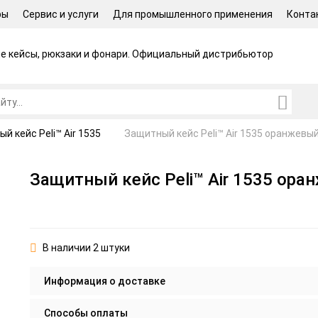
ры
Сервис и услуги
Для промышленного применения
Конта
 кейсы, рюкзаки и фонари.
Официальный дистрибьютор
й кейс Peli™ Air 1535
Защитный кейс Peli™ Air 1535 оранжевы
Защитный кейс Peli™ Air 1535 ор
В наличии 2 штуки
Информация о доставке
Способы оплаты