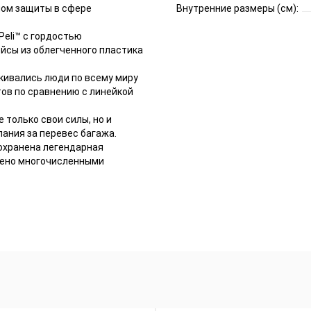
ном защиты в сфере
Внутренние размеры (см):
Peli™ с гордостью
йсы из облегченного пластика
лкивались люди по всему миру
тов по сравнению с линейкой
е только свои силы, но и
пания за перевес багажа.
сохранена легендарная
дено многочисленными