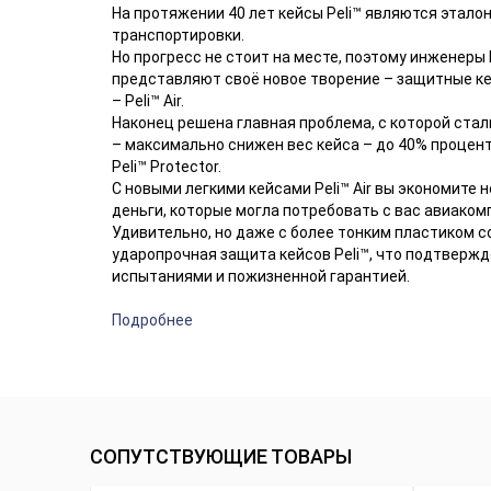
На протяжении 40 лет кейсы Peli™ являются этало
транспортировки.
Но прогресс не стоит на месте, поэтому инженеры 
представляют своё новое творение – защитные ке
– Peli™ Air.
Наконец решена главная проблема, с которой ста
– максимально снижен вес кейса – до 40% процен
Peli™ Protector.
С новыми легкими кейсами Peli™ Air вы экономите н
деньги, которые могла потребовать с вас авиаком
Удивительно, но даже с более тонким пластиком 
ударопрочная защита кейсов Peli™, что подтверж
испытаниями и пожизненной гарантией.
Подробнее
СОПУТСТВУЮЩИЕ ТОВАРЫ