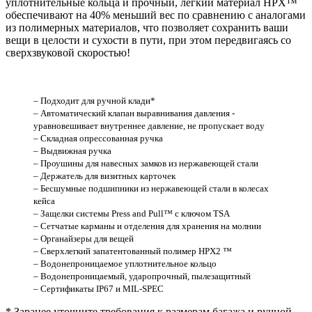
уплотнительные кольца и прочный, легкий материал HPX™
обеспечивают на 40% меньший вес по сравнению с аналогами
из полимерных материалов, что позволяет сохранить ваши
вещи в целости и сухости в пути, при этом передвигаясь со
сверхзвуковой скоростью!
– Подходит для ручной клади*
– Автоматический клапан выравнивания давления -
уравновешивает внутреннее давление, не пропускает воду
– Складная опрессованная ручка
– Выдвижная ручка
– Проушины для навесных замков из нержавеющей стали
– Держатель для визитных карточек
– Бесшумные подшипники из нержавеющей стали в колесах
кейса
– Защелки системы Press and Pull™ с ключом TSA
– Сетчатые карманы и отделения для хранения на молнии
– Органайзеры для вещей
– Сверхлегкий запатентованный полимер HPX2 ™
– Водонепроницаемое уплотнительное кольцо
– Водонепроницаемый, ударопрочный, пылезащитный
– Сертификаты IP67 и MIL-SPEC
* Заранее уточните требования к размерам багажа и ручной