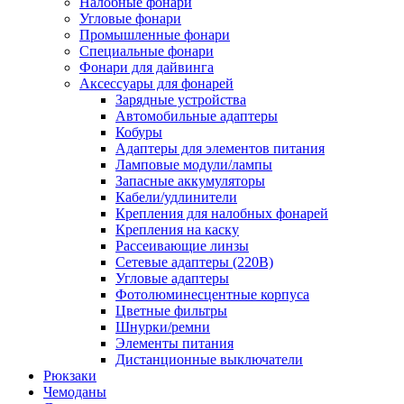
Налобные фонари
Угловые фонари
Промышленные фонари
Специальные фонари
Фонари для дайвинга
Аксессуары для фонарей
Зарядные устройства
Автомобильные адаптеры
Кобуры
Адаптеры для элементов питания
Ламповые модули/лампы
Запасные аккумуляторы
Кабели/удлинители
Крепления для налобных фонарей
Крепления на каску
Рассеивающие линзы
Сетевые адаптеры (220В)
Угловые адаптеры
Фотолюминесцентные корпуса
Цветные фильтры
Шнурки/ремни
Элементы питания
Дистанционные выключатели
Рюкзаки
Чемоданы