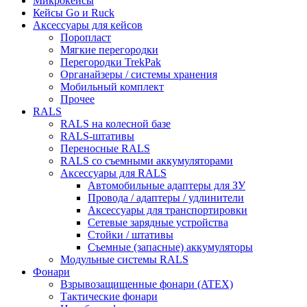
Микрокейсы
Кейсы Go и Ruck
Аксессуары для кейсов
Поропласт
Мягкие перегородки
Перегородки TrekPak
Органайзеры / системы хранения
Мобильный комплект
Прочее
RALS
RALS на колесной базе
RALS-штативы
Переносные RALS
RALS со съемными аккумуляторами
Аксессуары для RALS
Автомобильные адаптеры для ЗУ
Провода / адаптеры / удлинители
Аксессуары для транспортировки
Сетевые зарядные устройства
Стойки / штативы
Съемные (запасные) аккумуляторы
Модульные системы RALS
Фонари
Взрывозащищенные фонари (ATEX)
Тактические фонари