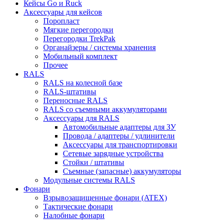
Кейсы Go и Ruck
Аксессуары для кейсов
Поропласт
Мягкие перегородки
Перегородки TrekPak
Органайзеры / системы хранения
Мобильный комплект
Прочее
RALS
RALS на колесной базе
RALS-штативы
Переносные RALS
RALS со съемными аккумуляторами
Аксессуары для RALS
Автомобильные адаптеры для ЗУ
Провода / адаптеры / удлинители
Аксессуары для транспортировки
Сетевые зарядные устройства
Стойки / штативы
Съемные (запасные) аккумуляторы
Модульные системы RALS
Фонари
Взрывозащищенные фонари (ATEX)
Тактические фонари
Налобные фонари