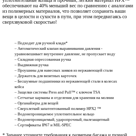
уплотнительные кольца и прочный, легкий материал HPX™
обеспечивают на 40% меньший вес по сравнению с аналогами
из полимерных материалов, что позволяет сохранить ваши
вещи в целости и сухости в пути, при этом передвигаясь со
сверхзвуковой скоростью!
– Подходит для ручной клади*
– Автоматический клапан выравнивания давления -
уравновешивает внутреннее давление, не пропускает воду
– Складная опрессованная ручка
– Выдвижная ручка
– Проушины для навесных замков из нержавеющей стали
– Держатель для визитных карточек
– Бесшумные подшипники из нержавеющей стали в колесах
кейса
– Защелки системы Press and Pull™ с ключом TSA
– Сетчатые карманы и отделения для хранения на молнии
– Органайзеры для вещей
– Сверхлегкий запатентованный полимер HPX2 ™
– Водонепроницаемое уплотнительное кольцо
– Водонепроницаемый, ударопрочный, пылезащитный
– Сертификаты IP67 и MIL-SPEC
* Заранее уточните требования к размерам багажа и ручной