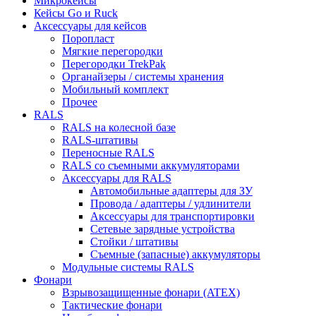
Микрокейсы
Кейсы Go и Ruck
Аксессуары для кейсов
Поропласт
Мягкие перегородки
Перегородки TrekPak
Органайзеры / системы хранения
Мобильный комплект
Прочее
RALS
RALS на колесной базе
RALS-штативы
Переносные RALS
RALS со съемными аккумуляторами
Аксессуары для RALS
Автомобильные адаптеры для ЗУ
Провода / адаптеры / удлинители
Аксессуары для транспортировки
Сетевые зарядные устройства
Стойки / штативы
Съемные (запасные) аккумуляторы
Модульные системы RALS
Фонари
Взрывозащищенные фонари (ATEX)
Тактические фонари