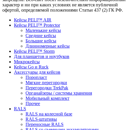
характер и ни при каких условиях не является публичной
офертой, определяемой положениями Статьи 437 (2) ГК РФ.
Кейсы PELI™ AIR
Кейсы PELI™ Protector
Маленькие кейсы
Средние кейсы
Большие кейсы
Длинномерные кейсы
Кейсы PELI™ Storm
Для планшетов и ноутбуков
Микрокейсы
Кейсы Go и Ruck
Аксессуары для кейсов
Поропласт
Мягкие перегородки
Перегородки TrekPak
Органайзеры / системы хранения
Мобильный комплект
Прочее
RALS
RALS на колесной базе
RALS-штативы
Переносные RALS
RALS со съемными аккумуляторами