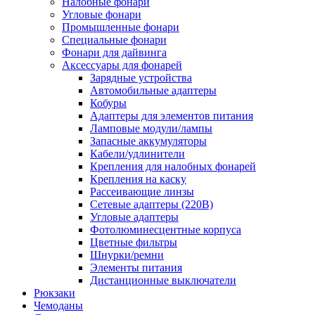
Налобные фонари
Угловые фонари
Промышленные фонари
Специальные фонари
Фонари для дайвинга
Аксессуары для фонарей
Зарядные устройства
Автомобильные адаптеры
Кобуры
Адаптеры для элементов питания
Ламповые модули/лампы
Запасные аккумуляторы
Кабели/удлинители
Крепления для налобных фонарей
Крепления на каску
Рассеивающие линзы
Сетевые адаптеры (220В)
Угловые адаптеры
Фотолюминесцентные корпуса
Цветные фильтры
Шнурки/ремни
Элементы питания
Дистанционные выключатели
Рюкзаки
Чемоданы