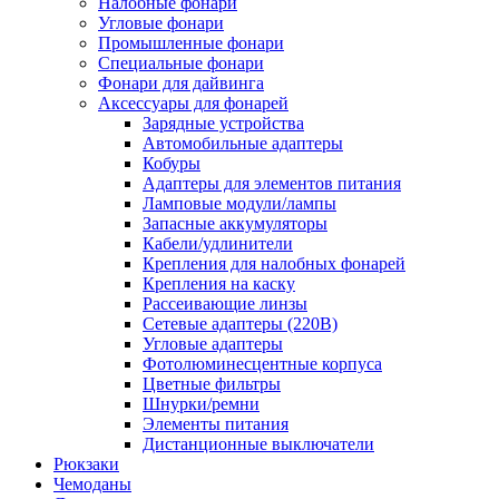
Налобные фонари
Угловые фонари
Промышленные фонари
Специальные фонари
Фонари для дайвинга
Аксессуары для фонарей
Зарядные устройства
Автомобильные адаптеры
Кобуры
Адаптеры для элементов питания
Ламповые модули/лампы
Запасные аккумуляторы
Кабели/удлинители
Крепления для налобных фонарей
Крепления на каску
Рассеивающие линзы
Сетевые адаптеры (220В)
Угловые адаптеры
Фотолюминесцентные корпуса
Цветные фильтры
Шнурки/ремни
Элементы питания
Дистанционные выключатели
Рюкзаки
Чемоданы