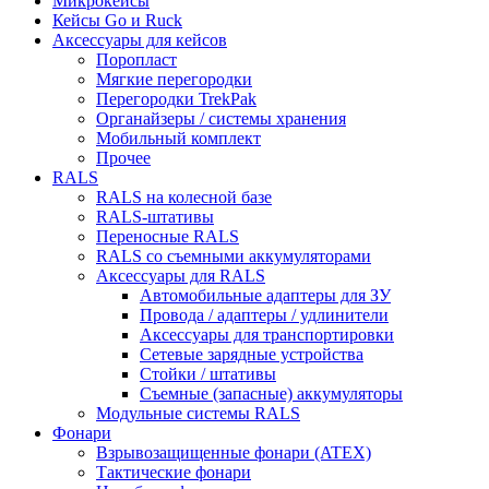
Микрокейсы
Кейсы Go и Ruck
Аксессуары для кейсов
Поропласт
Мягкие перегородки
Перегородки TrekPak
Органайзеры / системы хранения
Мобильный комплект
Прочее
RALS
RALS на колесной базе
RALS-штативы
Переносные RALS
RALS со съемными аккумуляторами
Аксессуары для RALS
Автомобильные адаптеры для ЗУ
Провода / адаптеры / удлинители
Аксессуары для транспортировки
Сетевые зарядные устройства
Стойки / штативы
Съемные (запасные) аккумуляторы
Модульные системы RALS
Фонари
Взрывозащищенные фонари (ATEX)
Тактические фонари