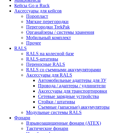
Микрокейсы
Кейсы Go и Ruck
Аксессуары для кейсов
Поропласт
Мягкие перегородки
Перегородки TrekPak
Органайзеры / системы хранения
Мобильный комплект
Прочее
RALS
RALS на колесной базе
RALS-штативы
Переносные RALS
RALS со съемными аккумуляторами
Аксессуары для RALS
Автомобильные адаптеры для ЗУ
Провода / адаптеры / удлинители
Аксессуары для транспортировки
Сетевые зарядные устройства
Стойки / штативы
Съемные (запасные) аккумуляторы
Модульные системы RALS
Фонари
Взрывозащищенные фонари (ATEX)
Тактические фонари