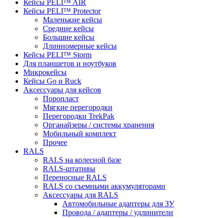
Кейсы PELI™ AIR
Кейсы PELI™ Protector
Маленькие кейсы
Средние кейсы
Большие кейсы
Длинномерные кейсы
Кейсы PELI™ Storm
Для планшетов и ноутбуков
Микрокейсы
Кейсы Go и Ruck
Аксессуары для кейсов
Поропласт
Мягкие перегородки
Перегородки TrekPak
Органайзеры / системы хранения
Мобильный комплект
Прочее
RALS
RALS на колесной базе
RALS-штативы
Переносные RALS
RALS со съемными аккумуляторами
Аксессуары для RALS
Автомобильные адаптеры для ЗУ
Провода / адаптеры / удлинители