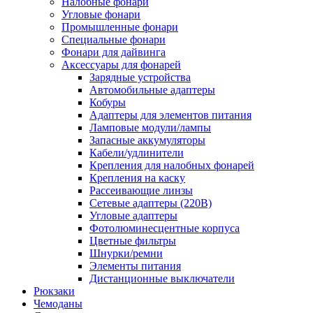
Налобные фонари
Угловые фонари
Промышленные фонари
Специальные фонари
Фонари для дайвинга
Аксессуары для фонарей
Зарядные устройства
Автомобильные адаптеры
Кобуры
Адаптеры для элементов питания
Ламповые модули/лампы
Запасные аккумуляторы
Кабели/удлинители
Крепления для налобных фонарей
Крепления на каску
Рассеивающие линзы
Сетевые адаптеры (220В)
Угловые адаптеры
Фотолюминесцентные корпуса
Цветные фильтры
Шнурки/ремни
Элементы питания
Дистанционные выключатели
Рюкзаки
Чемоданы