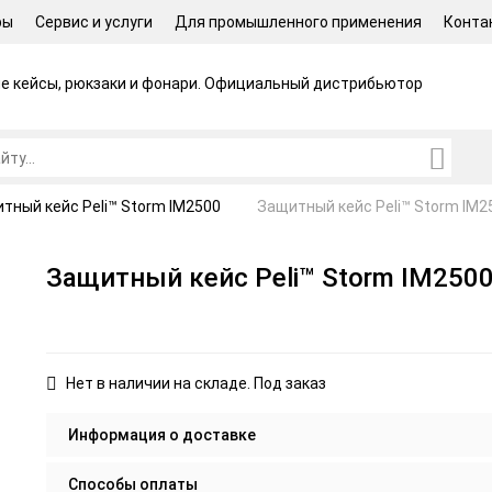
ры
Сервис и услуги
Для промышленного применения
Конта
 кейсы, рюкзаки и фонари.
Официальный дистрибьютор
тный кейс Peli™ Storm IM2500
Защитный кейс Peli™ Storm IM
Защитный кейс Peli™ Storm IM250
Нет в наличии на складе. Под заказ
Информация о доставке
Способы оплаты