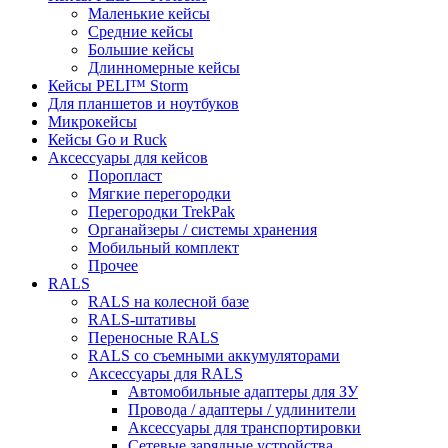
Маленькие кейсы
Средние кейсы
Большие кейсы
Длинномерные кейсы
Кейсы PELI™ Storm
Для планшетов и ноутбуков
Микрокейсы
Кейсы Go и Ruck
Аксессуары для кейсов
Поропласт
Мягкие перегородки
Перегородки TrekPak
Органайзеры / системы хранения
Мобильный комплект
Прочее
RALS
RALS на колесной базе
RALS-штативы
Переносные RALS
RALS со съемными аккумуляторами
Аксессуары для RALS
Автомобильные адаптеры для ЗУ
Провода / адаптеры / удлинители
Аксессуары для транспортировки
Сетевые зарядные устройства