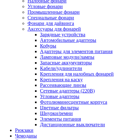
Налобные фонари
Угловые фонари
Промышленные фонари
Специальные фонари
Фонари для дайвинга
Аксессуары для фонарей
Зарядные устройства
Автомобильные адаптеры
Кобуры
Адаптеры для элементов питания
Ламповые модули/лампы
Запасные аккумуляторы
Кабели/удлинители
Крепления для налобных фонарей
Крепления на каску
Рассеивающие линзы
Сетевые адаптеры (220В)
Угловые адаптеры
Фотолюминесцентные корпуса
Цветные фильтры
Шнурки/ремни
Элементы питания
Дистанционные выключатели
Рюкзаки
Чемоданы