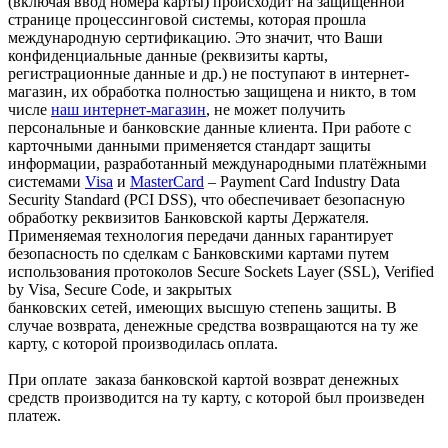
(включая ввод номера карты) происходит на защищенной
странице процессинговой системы, которая прошла
международную сертификацию. Это значит, что Ваши
конфиденциальные данные (реквизиты карты,
регистрационные данные и др.) не поступают в интернет-
магазин, их обработка полностью защищена и никто, в том
числе
наш интернет-магазин
, не может получить
персональные и банковские данные клиента. При работе с
карточными данными применяется стандарт защиты
информации, разработанный международными платёжными
системами
Visa
и
MasterCard
– Payment Card Industry Data
Security Standard (PCI DSS), что обеспечивает безопасную
обработку реквизитов Банковской карты Держателя.
Применяемая технология передачи данных гарантирует
безопасность по сделкам с Банковскими картами путем
использования протоколов Secure Sockets Layer (SSL), Verified
by Visa, Secure Code, и закрытых
банковских сетей, имеющих высшую степень защиты. В
случае возврата, денежные средства возвращаются на ту же
карту, с которой производилась оплата.
При оплате заказа банковской картой возврат денежных
средств производится на ту карту, с которой был произведен
платеж.