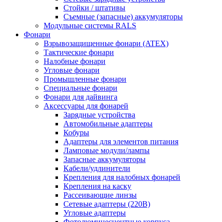
Стойки / штативы
Съемные (запасные) аккумуляторы
Модульные системы RALS
Фонари
Взрывозащищенные фонари (ATEX)
Тактические фонари
Налобные фонари
Угловые фонари
Промышленные фонари
Специальные фонари
Фонари для дайвинга
Аксессуары для фонарей
Зарядные устройства
Автомобильные адаптеры
Кобуры
Адаптеры для элементов питания
Ламповые модули/лампы
Запасные аккумуляторы
Кабели/удлинители
Крепления для налобных фонарей
Крепления на каску
Рассеивающие линзы
Сетевые адаптеры (220В)
Угловые адаптеры
Фотолюминесцентные корпуса