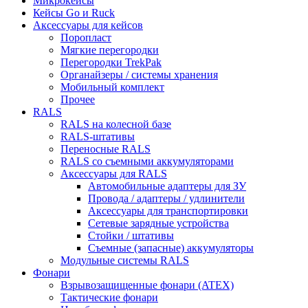
Микрокейсы
Кейсы Go и Ruck
Аксессуары для кейсов
Поропласт
Мягкие перегородки
Перегородки TrekPak
Органайзеры / системы хранения
Мобильный комплект
Прочее
RALS
RALS на колесной базе
RALS-штативы
Переносные RALS
RALS со съемными аккумуляторами
Аксессуары для RALS
Автомобильные адаптеры для ЗУ
Провода / адаптеры / удлинители
Аксессуары для транспортировки
Сетевые зарядные устройства
Стойки / штативы
Съемные (запасные) аккумуляторы
Модульные системы RALS
Фонари
Взрывозащищенные фонари (ATEX)
Тактические фонари